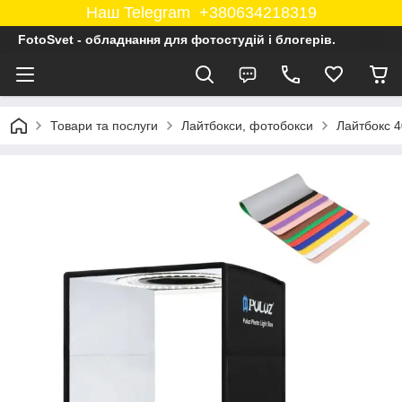
Наш Telegram +380634218319
FotoSvet - обладнання для фотостудій і блогерів.
Товари та послуги
Лайтбокси, фотобокси
Лайтбокс 4