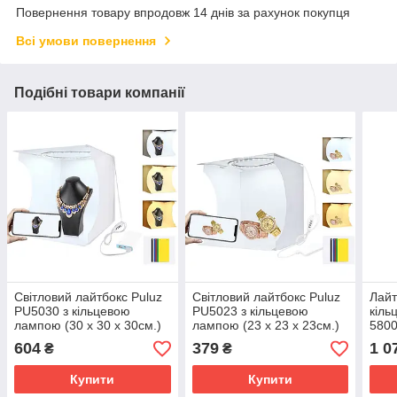
Повернення товару впродовж 14 днів за рахунок покупця
Всі умови повернення
Подібні товари компанії
Світловий лайтбокс Puluz
Світловий лайтбокс Puluz
Лайт
PU5030 з кільцевою
PU5023 з кільцевою
кіль
лампою (30 х 30 х 30см.)
лампою (23 х 23 х 23см.)
580
604
379
1 0
₴
₴
Купити
Купити