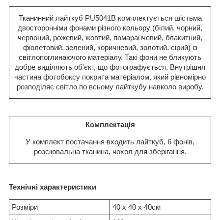
Тканинний лайткуб PU5041B комплектується шістьма
двосторонніми фонами різного кольору (білий, чорний,
червоний, рожевий, жовтий, помаранчевий, блакитний,
фіолетовий, зелений, коричневий, золотий, сірий) із
світлопоглинаючого матеріалу. Такі фони не бликують
добре виділяють об'єкт, що фотографується. Внутрішня
частина фотобоксу покрита матеріалом, який рівномірно
розподіляє світло по всьому лайткубу навколо виробу.
Комплектація
У комплект постачання входить лайткуб, 6 фонів,
розсіювальна тканина, чохол для зберігання.
Технічні характеристики
Розміри
40 х 40 х 40см