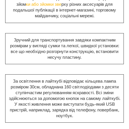
зйом
ки або зйомки зве
рху різних аксесуарів для
подальшої публікації в інтернет-магазині, торговому
майданчику, соціальні мережі.
Зручний для транспортування завдяки компактним
розмірам у вигляді сумки та легкої, швидкої установки:
все що необхідно розгорнути конструкцію, встановити
несучу пластину.
За освітлення в лайткубі відповідає кільцева лампа
розміром 30см, обладнана 160 світлодіодами з десяти
ступінчастим регулюванням яскравості. Всі зміни
здійснюються за допомогою кнопок на самому лайткубі.
У якості живлення може виступати будь-який USB
пристрій, наприклад, зарядка від телефону, повербанк,
ноутбук.