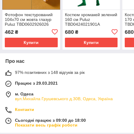
Фотофон текстурований
Костюм хромакей зелений
Кост
104x70 см жовта глазур
160 см Puluz
170 
Puluz TBD0602926026
TBD0424021901A
TBD
462
680
680
₴
₴
Купити
Купити
Про нас
97% позитивних з 148 відгуків за рік
Працює з 29.03.2021
м. Одеса
вул.Михайла Грушевського д.30В, Одеса, Україна
Контакти
Сьогодні працює з 09:00 до 18:00
Показати весь графік роботи