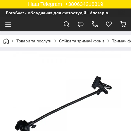
Наш Telegram +380634218319
FotoSvet - обладнання для фотостудій і блогерів.
Товари та послуги
Стійки та тримачі фонів
Тримач ф