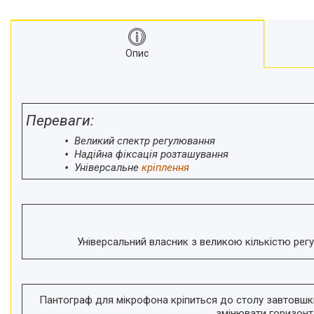
Моноподи
Набір для блогера
Лінзи-об'єктиви для
Опис
смартфонів, фільтри
Оптика для спостережень
Сумки для студійного
обладнання
Переваги:
Перехідники для фототехніки і
адаптери
Великий спектр регулювання
Надійна фіксація розташування
Мікрофони, стійки, пантографи
Універсальне
кріплення
Міні вітрові машини
Генератори диму
Аксесуари для фото-
відеозйомки
Універсальний власник з великою кількістю регу
Кріплення
Аксесуари для мобільних
телефонів і смартфонів
Товари для дому
Пантограф для мікрофона кріпиться до столу завтовшки
змінювати горизонт