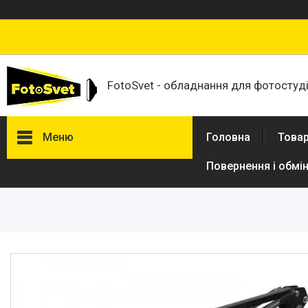
FotoSvet - обладнання для фотостудій
Меню
Головна
Товар
Повернення і обмі
Товари та послуги
Стійки та тримачі фонів
Студійні фони
Студійні стійки
Софтбокси
Студійні парасольки
Студійне світло
Лампи для постійного та