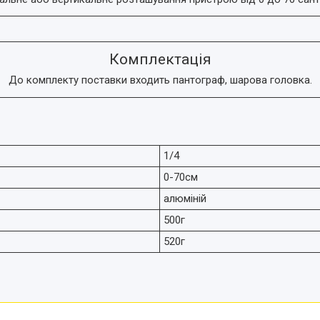
Комплектація
До комплекту поставки входить пантограф, шарова головка.
1/4
0-70см
алюміній
500г
520г