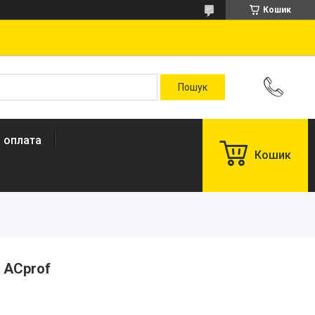
Кошик
і оплата
Кошик
 ACprof