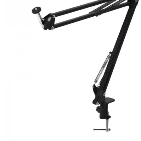
імпульсного світла
Набори постійного світла для
фото і відео
Набори імпульсного світла
Фото відбивачі, тримачі для
відбивачів
Поворотні столики
Все для предметної зйомки
Лайтбокси, фотобокси
Кільцеві лампи, товари для
блогерів
Світлодіодні LED-панель,
відеосвітло
Підсвічування, накамерне
світло
Штативи для фотоапаратів і
відеокамер
Стедіками, стабілізатори