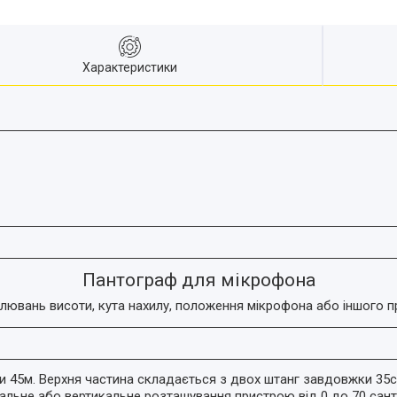
Характеристики
Пантограф для мікрофона
лювань висоти, кута нахилу, положення мікрофона або іншого пр
 45м. Верхня частина складається з двох штанг завдовжки 35с
альне або вертикальне розташування пристрою від 0 до 70 сант