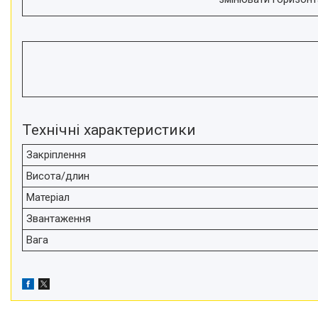
Відеоогляди наших клієнтів
Знижки
Сертифікати
Технічні характеристики
Закріплення
Висота/длин
Матеріал
Звантаження
Вага