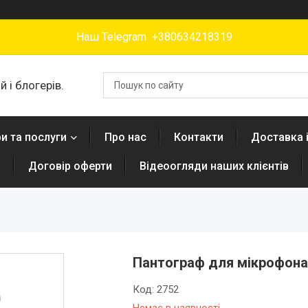
Наш Telegram +380634218319
 і блогерів.
и та послуги
Про нас
Контакти
Доставка 
н
Договір оферти
Відеоогляди наших клієнтів
Пантограф для мікрофона
Код:
2752