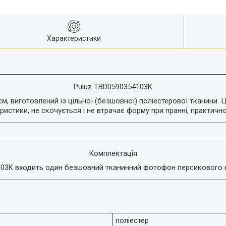
Характеристики
Puluz TBD0590354103K
 виготовлений із цільної (безшовної) поліестерової тканини. Це
ристики, не скочується і не втрачає форму при пранні, практично
Комплектація
103K входить один безшовний тканинний фотофон персикового 
поліестер