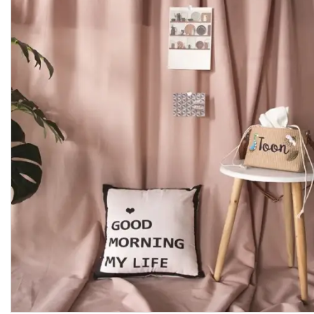
імпульсного світла
Набори постійного світла для
фото і відео
Набори імпульсного світла
Фото відбивачі, тримачі для
відбивачів
Поворотні столики
Все для предметної зйомки
Лайтбокси, фотобокси
Кільцеві лампи, товари для
блогерів
Світлодіодні LED-панель,
відеосвітло
Підсвічування, накамерне
світло
Штативи для фотоапаратів і
відеокамер
Стедіками, стабілізатори