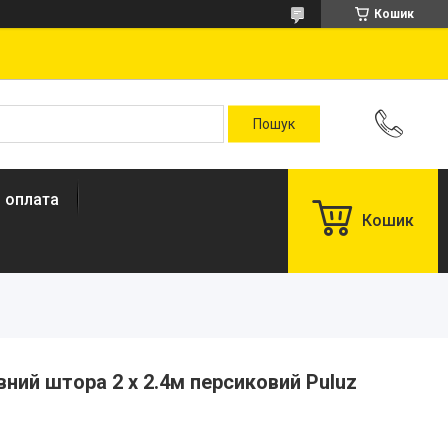
Кошик
і оплата
Кошик
ий штора 2 x 2.4м персиковий Puluz