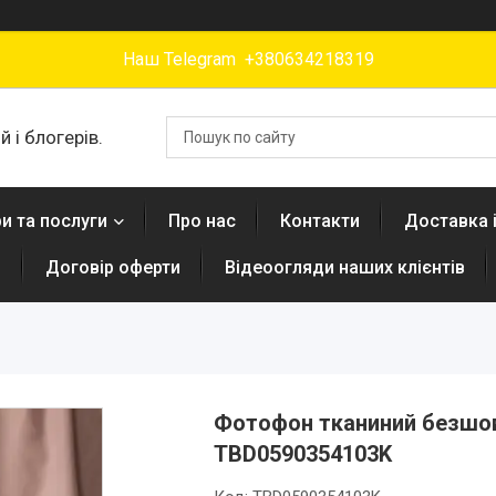
Наш Telegram +380634218319
 і блогерів.
и та послуги
Про нас
Контакти
Доставка 
н
Договір оферти
Відеоогляди наших клієнтів
Фотофон тканиний безшовн
TBD0590354103K