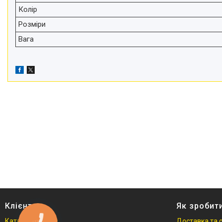
Відеоогляди наших клієнтів
Колір
Знижки
Розміри
Вага
Сертифікати
Клієнтам
Як зробит
Каталог товарів
Доставка та 