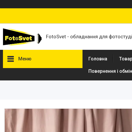
FotoSvet - обладнання для фотостудій
Меню
Головна
Товар
Повернення і обмі
Товари та послуги
Стійки та тримачі фонів
Студійні фони
Студійні стійки
Софтбокси
Студійні парасольки
Студійне світло
Лампи для постійного та