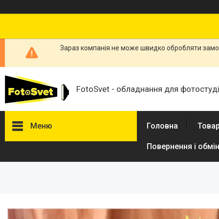
Зараз компанія не може швидко обробляти замов
FotoSvet - обладнання для фотостудій
Меню
Головна
Товар
Повернення і обмі
Товари та послуги
Стійки та тримачі фонів
Студійні фони
Студійні стійки
Софтбокси