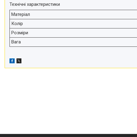
телефонів і смартфонів
Технічні характеристики
Товари для дому
Матеріал
Відеоогляди наших клієнтів
Колір
Знижки
Розміри
Вага
Сертифікати