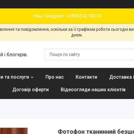
Наш Telegram +380634218319
лення та повідомлення, оскільки за її графіком роботи сьогодні 
днем.
 і блогерів.
и та послуги
Про нас
Контакти
Доставка 
н
Договір оферти
Відеоогляди наших клієнтів
Фотофон тканинний безшо