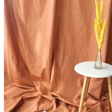
Студійні парасольки
Студійне світло
Лампи для постійного та
імпульсного світла
Набори постійного світла для
фото і відео
Набори імпульсного світла
Фото відбивачі, тримачі для
відбивачів
Поворотні столики
Все для предметної зйомки
Лайтбокси, фотобокси
Кільцеві лампи, товари для
блогерів
Світлодіодні LED-панель,
відеосвітло
Підсвічування, накамерне
світло
Штативи для фотоапаратів і