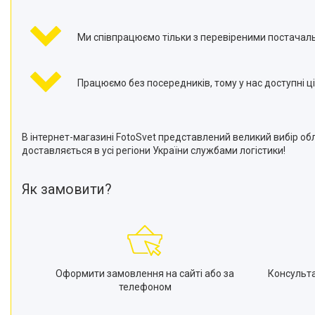
Ми співпрацюємо тільки з перевіреними постачал
Працюємо без посередників, тому у нас доступні ці
В інтернет-магазині FotoSvet представлений великий вибір об
доставляється в усі регіони України службами логістики!
Як замовити?
Оформити замовлення на сайті або за
Консульт
телефоном