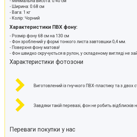
- Мінімальна висота: 0.40 см
телефонів і смартфонів
- Ширина: 0.68 см
Товари для дому
- Вага: 1 кг
- Колір: Чорний
Відеоогляди наших клієнтів
Характеристики ПВХ фону:
Знижки
- Розмір фону 68 см на 130 см
- Фон зроблений у формі тонкого листа завтовшки 0,4 мм.
Сертифікати
- Поверхня фону матова!
- Фон швидко скручується в рулон, у складеному вигляді не за
Характеристики фотозони
Виготовлений із гнучкого ПВХ-пластику та з двох 
Завдяки такій перевазі, фон не робить відблисків 
Переваги покупки у нас