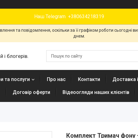
Наш Telegram +380634218319
лення та повідомлення, оскільки за її графіком роботи сьогодні 
днем.
 і блогерів.
и та послуги
Про нас
Контакти
Доставка 
н
Договір оферти
Відеоогляди наших клієнтів
Комплект Тримач фону +