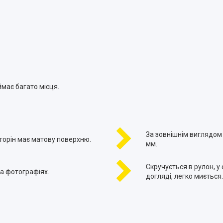
ймає багато місця.
За зовнішнім виглядом
сторін має матову поверхню.
мм.
Скручується в рулон, у
на фотографіях.
догляді, легко миється.