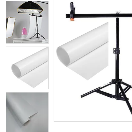
Студійні парасольки
Студійне світло
Лампи для постійного та
імпульсного світла
Набори постійного світла для
фото і відео
Набори імпульсного світла
Фото відбивачі, тримачі для
відбивачів
Поворотні столики
Все для предметної зйомки
Лайтбокси, фотобокси
Кільцеві лампи, товари для
блогерів
Світлодіодні LED-панель,
відеосвітло
Підсвічування, накамерне
світло
Штативи для фотоапаратів і