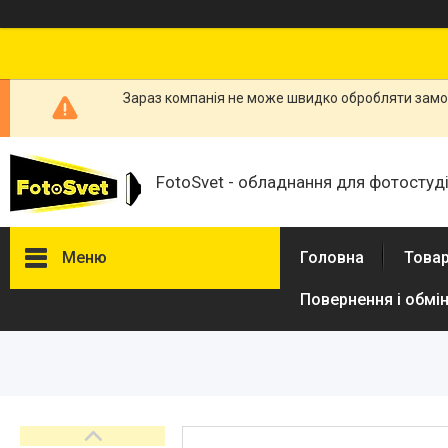
Зараз компанія не може швидко обробляти замов
FotoSvet - обладнання для фотостудій
Меню
Головна
Товар
Повернення і обмі
Товари та послуги
Стійки та тримачі фонів
Студійні фони
Студійні стійки
Софтбокси