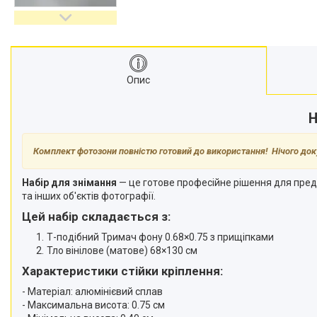
відеокамер
Стедіками, стабілізатори
Моноподи
Набір для блогера
Опис
Лінзи-об'єктиви для
смартфонів, фільтри
Н
Оптика для спостережень
Сумки для студійного
обладнання
Комплект фотозони повністю готовий до використання!
Нічого док
Перехідники для фототехніки і
адаптери
Набір для знімання
— це готове професійне рішення для предме
та інших об'єктів фотографії.
Мікрофони, стійки, пантографи
Цей набір складається з:
Міні вітрові машини
Т-подібний Тримач фону 0.68×0.75 з прищіпками
Генератори диму
Тло вінілове (матове) 68×130 см
Аксесуари для фото-
Характеристики стійки кріплення:
відеозйомки
Кріплення
- Матеріал: алюмінієвий сплав
- Максимальна висота: 0.75 см
Аксесуари для мобільних