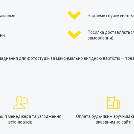
ьниками.
Надаємо гнучку систему
Посилка доставляється
ни.
замовлення).
ладнання для фотостудій за максимально вигідною вартістю — товар
ація менеджера та узгодження
Оплата будь-яким зручним с
всіх нюансів
вказаним на сайті