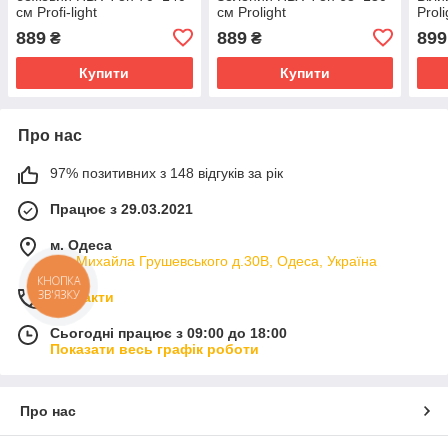
см Profi-light
см Prolight
Proli
889
889
899
₴
₴
Купити
Купити
Про нас
97% позитивних з 148 відгуків за рік
Працює з 29.03.2021
м. Одеса
вул.Михайла Грушевського д.30В, Одеса, Україна
КНОПКА
ЗВ'ЯЗКУ
Контакти
Сьогодні працює з 09:00 до 18:00
Показати весь графік роботи
Про нас