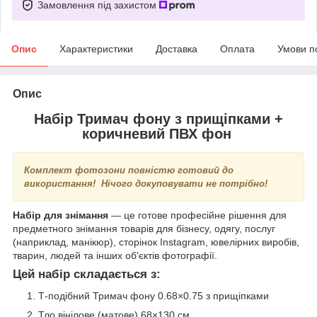
Замовлення під захистом
Опис
Характеристики
Доставка
Оплата
Умови п
Опис
Набір Тримач фону з прищіпками +
коричневий ПВХ фон
Комплект фотозони повністю готовий до
використання!
Нічого докуповувати не потрібно!
Набір для знімання
— це готове професійне рішення для
предметного знімання товарів для бізнесу, одягу, послуг
(наприклад, манікюр), сторінок Instagram, ювелірних виробів,
тварин, людей та інших об'єктів фотографії.
Цей набір складається з:
Т-подібний Тримач фону 0.68×0.75 з прищіпками
Тло вінілове (матове) 68×130 см