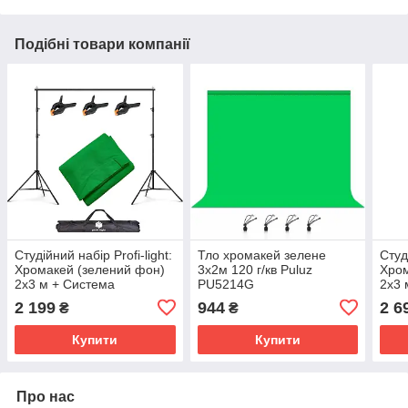
Подібні товари компанії
Студійний набір Profi-light:
Тло хромакей зелене
Студ
Хромакей (зелений фон)
3x2м 120 г/кв Puluz
Хром
2x3 м + Система
PU5214G
2x3 
кріплення 2x3 м + 3
зати
2 199
944
2 6
₴
₴
затискачі та сумка
Купити
Купити
Про нас