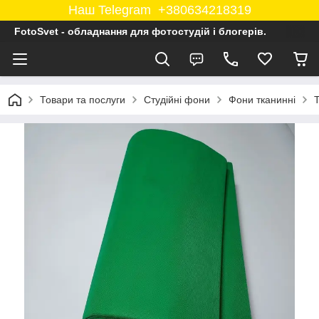
Наш Telegram +380634218319
FotoSvet - обладнання для фотостудій і блогерів.
Товари та послуги
Студійні фони
Фони тканинні
Т