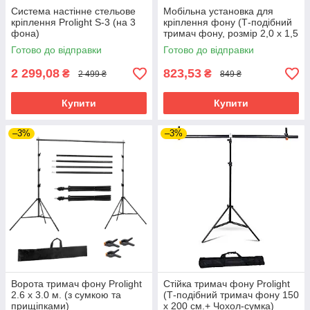
Система настінне стельове
Мобільна установка для
кріплення Prolight S-3 (на 3
кріплення фону (Т-подібний
фона)
тримач фону, розмір 2,0 х 1,5
м. з прищіпками)
Готово до відправки
Готово до відправки
2 299,08
823,53
₴
₴
2 499 ₴
849 ₴
Купити
Купити
–3%
–3%
Ворота тримач фону Prolight
Стійка тримач фону Prolight
2.6 x 3.0 м. (з сумкою та
(Т-подібний тримач фону 150
прищіпками)
х 200 см.+ Чохол-сумка)