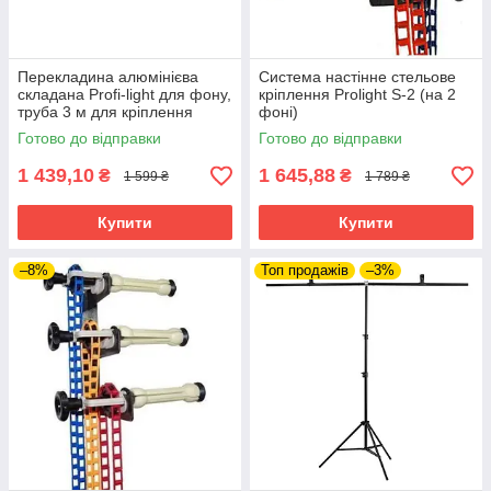
Перекладина алюмінієва
Система настінне стельове
складана Profi-light для фону,
кріплення Prolight S-2 (на 2
труба 3 м для кріплення
фоні)
фону
Готово до відправки
Готово до відправки
1 439,10
1 645,88
₴
₴
1 599 ₴
1 789 ₴
Купити
Купити
–8%
Топ продажів
–3%