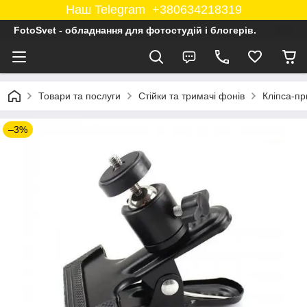
Наш Telegram +380634218319
FotoSvet - обладнання для фотостудій і блогерів.
Товари та послуги
Стійки та тримачі фонів
Кліпса-пр
–3%