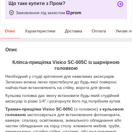
Що таке купити з Пром?
Замовлення під захистом
Опис
Характеристики
Доставка
Оплата
Умови п
Опис
Кліпса-прищіпка Visico SC-005C із шарнірною
головкою
Необхідний у студії кріплення для невеликих аксесуарів.
Затискач можна легко пристебнути до будь-якої поверхні,
найчастіше встановлюють на стійку, ворота для фонів.
Кульова головка дає змогу встановити будь-який студійний
аксесуар із різзю 1/4" і розгорнути його під потрібним кутом.
Тримач-прищіпка Visico SC-005C
(з головкою)
з кульовою
головкою
застосовується для встановлення фотоапарата,
камери, спалаху, освітлювача, знімального обладнання або
частин обладнання на торці столу. елементи меблів. труби,
перекладини, студійні стійки. штативи або інші предмети.