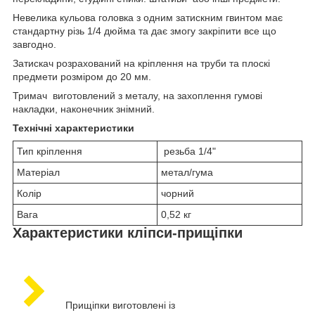
Невелика кульова головка з одним затискним гвинтом має
стандартну різь 1/4 дюйма та дає змогу закріпити все що
завгодно.
Затискач розрахований на кріплення на труби та плоскі
предмети розміром до 20 мм.
Тримач виготовлений з металу, на захоплення гумові
накладки, наконечник знімний.
Технічні характеристики
Тип кріплення
резьба 1/4"
Матеріал
метал/гума
Колір
чорний
Вага
0,52 кг
Характеристики кліпси-прищіпки
Прищіпки виготовлені із