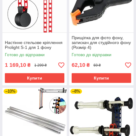
Прищіпка для фото фону,
Настінне стельове кріплення
затискач для студійного фону
Prolight S-1 для 1 фону
(Розмір 4)
Готово до відправки
Готово до відправки
1 169,10
62,10
₴
₴
1 299 ₴
69 ₴
Купити
Купити
–10%
–8%