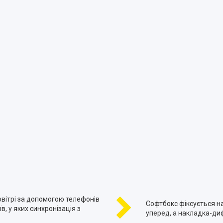
овітрі за допомогою телефонів
Софтбокс фіксується н
, у яких синхронізація з
уперед, а накладка-диф