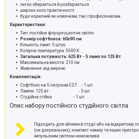
телефонів і смартфонів
легко збирається й розбирається
широке коло практичності
Товари для дому
буде корисний як новачкам, так і професіоналам
Відеоогляди наших клієнтів
Характеристики:
Знижки
Тип: постійне флуоресцентне світло
Розмір софтбокса: 60x90 см
Сертифікати
Кількість ламп: 5 штук
Колірна температура: 5500 К
Загальна потужність: 625 Вт - 5 ламп по 125 Вт
Максимальна висота: 210 см
Живлення: від мережі
Комплектація:
Софтбокс на 5 патронів E27 - 1 шт.
Лампи 125 вт. - 5 шт.
Студійна стійка - 1 шт.
Опис набору постійного студійного світла
Підходить для зйомки в студії або на відкритому п
(не дзеркальних), компакт-камер та інших пристроїв
імпульсним світлом неможлива.