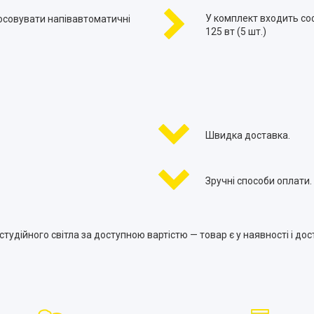
У комплект входить соф
осовувати напівавтоматичні
125 вт (5 шт.)
Швидка доставка.
Зручні способи оплати.
тудійного світла за доступною вартістю — товар є у наявності і дост