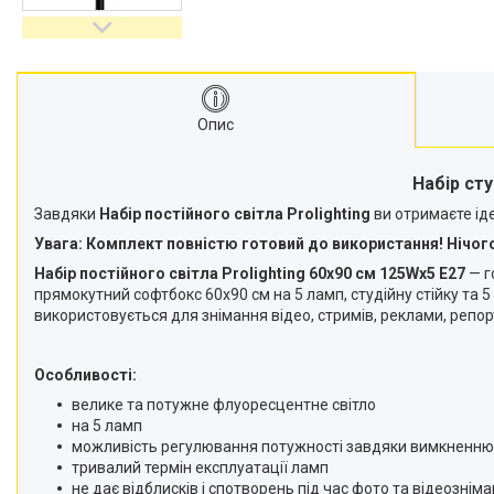
відеокамер
Стедіками, стабілізатори
Моноподи
Набір для блогера
Опис
Лінзи-об'єктиви для
смартфонів, фільтри
Оптика для спостережень
Набір сту
Сумки для студійного
Завдяки
Набір постійного світла Prolighting
ви отримаєте іде
обладнання
Увага: Комплект повністю готовий до використання! Нічого
Перехідники для фототехніки і
Набір постійного світла Prolighting 60x90 см 125Wх5 Е27
— г
адаптери
прямокутний софтбокс 60x90 см на 5 ламп, студійну стійку та 
Мікрофони, стійки, пантографи
використовується для знімання відео, стримів, реклами, репор
Міні вітрові машини
Генератори диму
Особливості:
Аксесуари для фото-
велике та потужне флуоресцентне світло
відеозйомки
на 5 ламп
можливість регулювання потужності завдяки вимкненню
Кріплення
тривалий термін експлуатації ламп
Аксесуари для мобільних
не дає відблисків і спотворень під час фото та відеознім