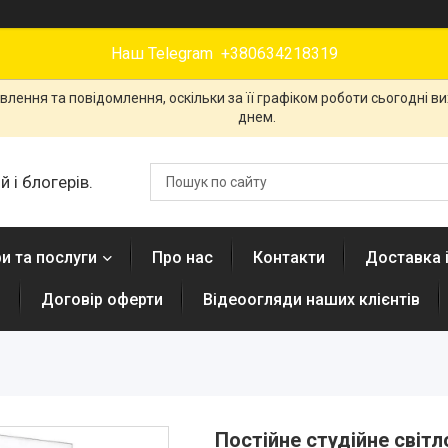
Наш Telegram +380634218319
лення та повідомлення, оскільки за її графіком роботи сьогодні 
днем.
 і блогерів.
и та послуги
Про нас
Контакти
Доставка 
н
Договір оферти
Відеоогляди наших клієнтів
Постійне студійне світло