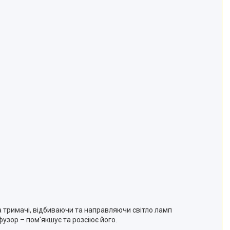
а тримачі, відбиваючи та направляючи світло ламп
узор – пом'якшує та розсіює його.