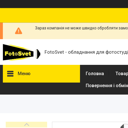
Зараз компанія не може швидко обробляти замов
FotoSvet - обладнання для фотостудій
Меню
Головна
Товар
Повернення і обмі
Товари та послуги
Стійки та тримачі фонів
Студійні фони
Студійні стійки
Софтбокси