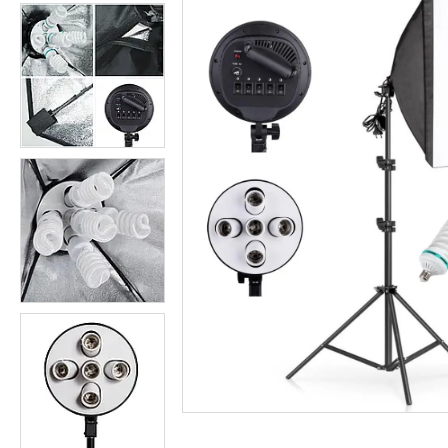
Студійні парасольки
Студійне світло
Лампи для постійного та
імпульсного світла
Набори постійного світла для
фото і відео
Набори імпульсного світла
Фото відбивачі, тримачі для
відбивачів
Поворотні столики
Все для предметної зйомки
Лайтбокси, фотобокси
Кільцеві лампи, товари для
блогерів
Світлодіодні LED-панель,
відеосвітло
Підсвічування, накамерне
світло
Штативи для фотоапаратів і