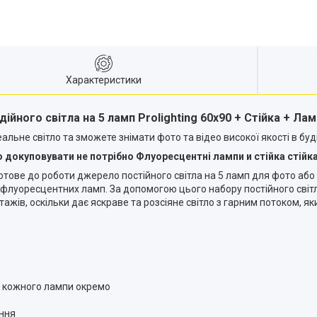
Характеристики
дійного світла на 5 ламп Prolighting 60x90 + Стійка + Лам
альне світло та зможете знімати фото та відео високої якості в будь
 докуповувати не потрібно Флуоресцентні лампи и стійка стійк
отове до роботи джерело постійного світла на 5 ламп для фото або 
5 флуоресцентних ламп. За допомогою цього набору постійного світл
тажів, оскільки дає яскраве та розсіяне світло з гарним потоком, я
 кожного лампи окремо
ання