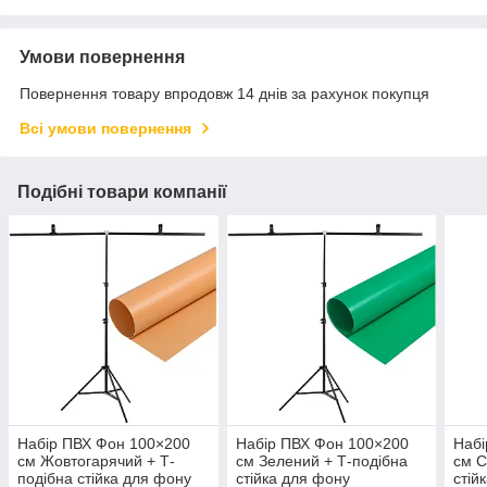
Умови повернення
Повернення товару впродовж 14 днів за рахунок покупця
Всі умови повернення
Подібні товари компанії
Набір ПВХ Фон 100×200
Набір ПВХ Фон 100×200
Набі
см Жовтогарячий + Т-
см Зелений + Т-подібна
см С
подібна стійка для фону
стійка для фону
стій