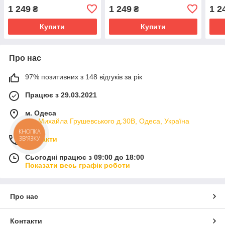
1 249
1 249
1 2
₴
₴
Купити
Купити
Про нас
97% позитивних з 148 відгуків за рік
Працює з 29.03.2021
м. Одеса
вул.Михайла Грушевського д.30В, Одеса, Україна
КНОПКА
ЗВ'ЯЗКУ
Контакти
Сьогодні працює з 09:00 до 18:00
Показати весь графік роботи
Про нас
Контакти