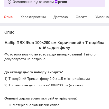
Замовлення під захистом
Опис
Характеристики
Доставка
Оплата
Умови п
Опис
Набір ПВХ Фон 100×200 см Коричневий + Т-подібна
стійка для фону
Фотозона повністю готова до використання!
І нічого
докуповувати не потрібно!
До складу цього набору входить:
1) Т-подібний Тримач фону 2.0 х 1.5 м із прищіпками
2) Тло вінілове двостороннє100×200 см (матове)
Основні характеристики стійки кріплення:
Матеріал: алюмінієвий сплав