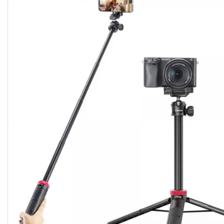
Студійні парасольки
Студійне світло
Лампи для постійного та
імпульсного світла
Набори постійного світла для
фото і відео
Набори імпульсного світла
Фото відбивачі, тримачі для
відбивачів
Поворотні столики
Все для предметної зйомки
Лайтбокси, фотобокси
Кільцеві лампи, товари для
блогерів
Світлодіодні LED-панель,
відеосвітло
Підсвічування, накамерне
світло
Штативи для фотоапаратів і