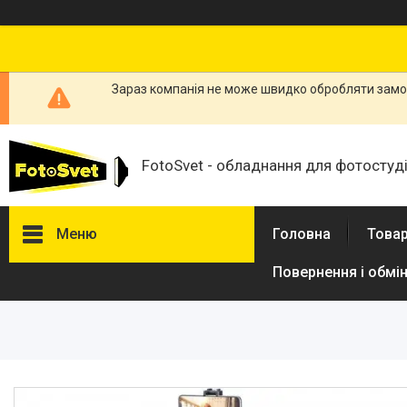
Зараз компанія не може швидко обробляти замов
FotoSvet - обладнання для фотостудій
Меню
Головна
Товар
Повернення і обмі
Товари та послуги
Стійки та тримачі фонів
Студійні фони
Студійні стійки
Софтбокси