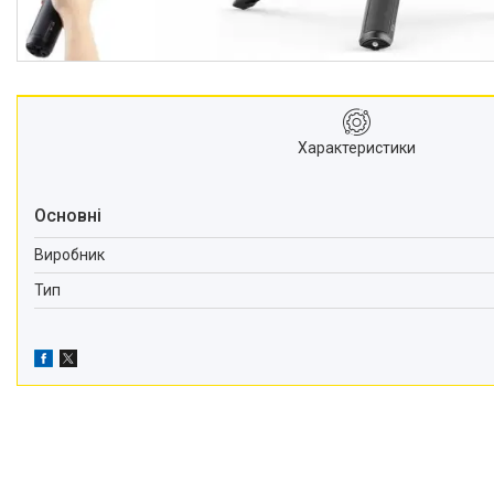
відеокамер
Стедіками, стабілізатори
Моноподи
Набір для блогера
Лінзи-об'єктиви для
Характеристики
смартфонів, фільтри
Оптика для спостережень
Сумки для студійного
Основні
обладнання
Виробник
Перехідники для фототехніки і
адаптери
Тип
Мікрофони, стійки, пантографи
Міні вітрові машини
Генератори диму
Аксесуари для фото-
відеозйомки
Кріплення
Аксесуари для мобільних