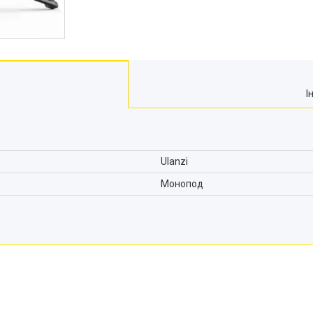
І
Ulanzi
Монопод