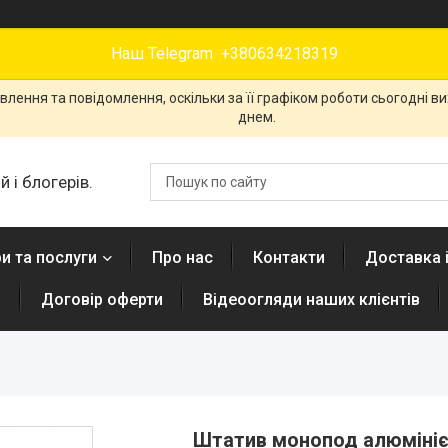
Наш Telegram +380634218319
лення та повідомлення, оскільки за її графіком роботи сьогодні 
днем.
 і блогерів.
и та послуги
Про нас
Контакти
Доставка 
н
Договір оферти
Відеоогляди наших клієнтів
Штатив монопод алюмінієв