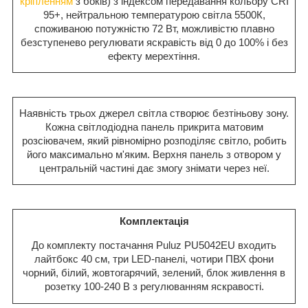
кріпленням
з боків) з індексом передавання кольору CRI
95+, нейтральною температурою світла 5500К,
споживаною потужністю 72 Вт, можливістю плавно
безступенево регулювати яскравість від 0 до 100% і без
ефекту мерехтіння.
Наявність трьох джерел світла створює безтіньову зону.
Кожна світлодіодна панель прикрита матовим
розсіювачем, який рівномірно розподіляє світло, робить
його максимально м'яким. Верхня панель з отвором у
центральній частині дає змогу знімати через неї.
Комплектація
До комплекту постачання Puluz PU5042EU входить
лайтбокс 40 см, три LED-панелі, чотири ПВХ фони
чорний, білий, жовтогарячий, зелений, блок живлення в
розетку 100-240 В з регулюванням яскравості.