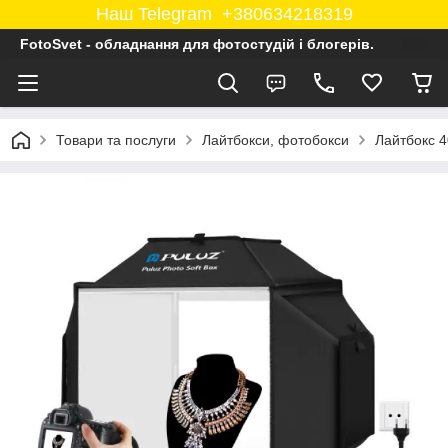
Наш Telegram +380634218319
FotoSvet - обладнання для фотостудій і блогерів.
Товари та послуги
Лайтбокси, фотобокси
Лайтбокс 4