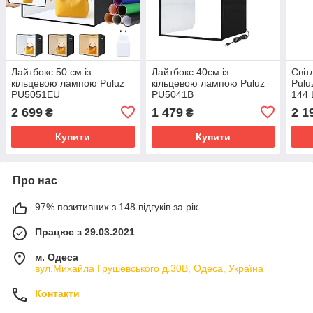
Лайтбокс 50 см із
Лайтбокс 40см із
Світ
кільцевою лампою Puluz
кільцевою лампою Puluz
Pulu
PU5051EU
PU5041B
144
2 699
1 479
2 1
₴
₴
Купити
Купити
Про нас
97% позитивних з 148 відгуків за рік
Працює з 29.03.2021
м. Одеса
вул.Михайла Грушевського д.30В, Одеса, Україна
Контакти