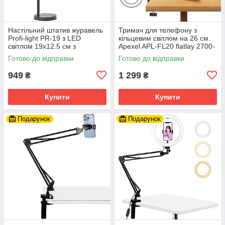
Настільний штатив журавель
Тримач для телефону з
Profi-light PR-19 з LED
кільцевим світлом на 26 см.
світлом 19х12.5 см з
Apexel APL-FL20 flatlay 2700-
кольоровими фільтрами
5500K Ra 97+
Готово до відправки
Готово до відправки
949
1 299
₴
₴
Купити
Купити
Подарунок
Подарунок