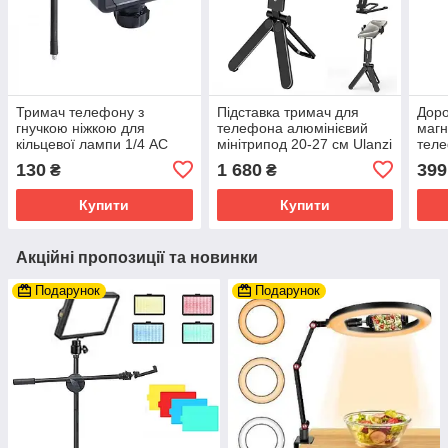
Тримач телефону з
Підставка тримач для
Доро
гнучкою ніжкою для
телефона алюмінієвий
магн
кільцевої лампи 1/4 AC
мінітрипод 20-27 см Ulanzi
теле
Prof
MA26
130
1 680
399
₴
₴
Купити
Купити
Акційні пропозиції та новинки
Подарунок
Подарунок