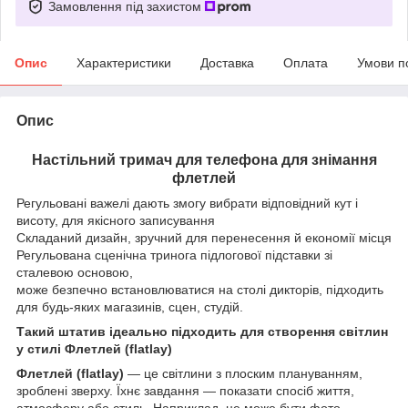
Замовлення під захистом
Опис
Характеристики
Доставка
Оплата
Умови п
Опис
Настільний тримач для телефона для знімання
флетлей
Регульовані важелі дають змогу вибрати відповідний кут і
висоту, для якісного записування
Складаний дизайн, зручний для перенесення й економії місця
Регульована сценічна тринога підлогової підставки зі
сталевою основою,
може безпечно встановлюватися на столі дикторів, підходить
для будь-яких магазинів, сцен, студій.
Такий штатив ідеально підходить для створення світлин
у стилі Флетлей (flatlay)
Флетлей (flatlay)
— це світлини з плоским плануванням,
зроблені зверху. Їхнє завдання — показати спосіб життя,
атмосферу або стиль. Наприклад, це може бути фото