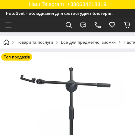
Наш Telegram +380634218319
FotoSvet - обладнання для фотостудій і блогерів.
Товари та послуги
Все для предметної зйомки
Насті
Топ продажів