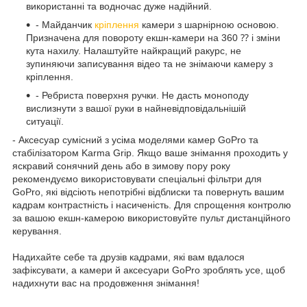
використанні та водночас дуже надійний.
- Майданчик
кріплення
камери з шарнірною основою.
Призначена для повороту екшн-камери на 360 ⁇ і зміни
кута нахилу. Налаштуйте найкращий ракурс, не
зупиняючи записування відео та не знімаючи камеру з
кріплення.
- Ребриста поверхня ручки. Не дасть моноподу
вислизнути з вашої руки в найневідповідальнішій
ситуації.
- Аксесуар сумісний з усіма моделями камер GoPro та
стабілізатором Karma Grip. Якщо ваше знімання проходить у
яскравий сонячний день або в зимову пору року
рекомендуємо використовувати спеціальні фільтри для
GoPro, які відсіють непотрібні відблиски та повернуть вашим
кадрам контрастність і насиченість. Для спрощення контролю
за вашою екшн-камерою використовуйте пульт дистанційного
керування.
Надихайте себе та друзів кадрами, які вам вдалося
зафіксувати, а камери й аксесуари GoPro зроблять усе, щоб
надихнути вас на продовження знімання!