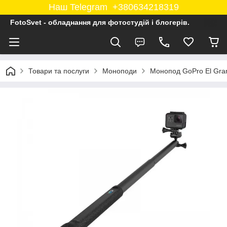
Наш Telegram +380634218319
FotoSvet - обладнання для фотостудій і блогерів.
Товари та послуги
Моноподи
Монопод GoPro El Gr