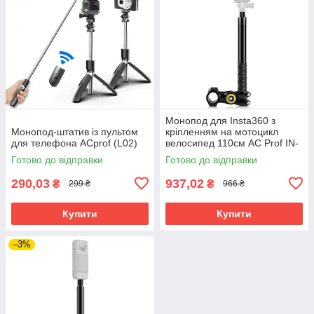
Монопод для Insta360 з
Монопод-штатив із пультом
кріпленням на мотоцикл
для телефона ACprof (L02)
велосипед 110см AC Prof IN-
X3-18
Готово до відправки
Готово до відправки
290,03
937,02
₴
₴
299 ₴
966 ₴
Купити
Купити
–3%