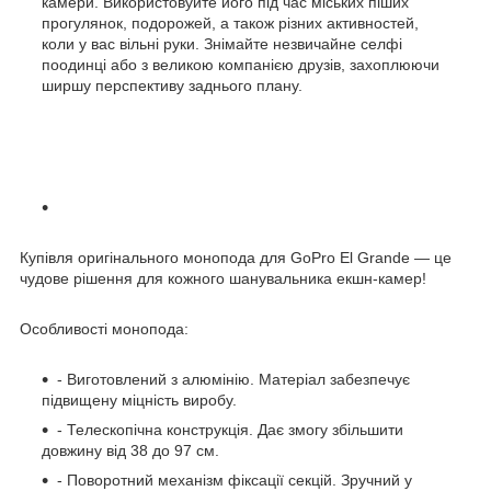
камери. Використовуйте його під час міських піших
прогулянок, подорожей, а також різних активностей,
коли у вас вільні руки. Знімайте незвичайне селфі
поодинці або з великою компанією друзів, захоплюючи
ширшу перспективу заднього плану.
Купівля оригінального монопода для GoPro El Grande — це
чудове рішення для кожного шанувальника екшн-камер!
Особливості монопода:
- Виготовлений з алюмінію. Матеріал забезпечує
підвищену міцність виробу.
- Телескопічна конструкція. Дає змогу збільшити
довжину від 38 до 97 см.
- Поворотний механізм фіксації секцій. Зручний у