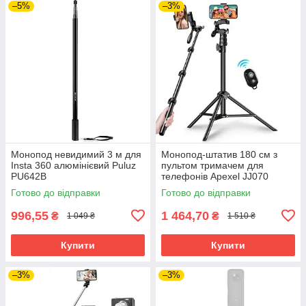
–5%
–3%
Монопод невидимий 3 м для
Монопод-штатив 180 см з
Insta 360 алюмінієвий Puluz
пультом тримачем для
PU642B
телефонів Apexel JJ070
Готово до відправки
Готово до відправки
996,55
1 464,70
₴
₴
1 049 ₴
1 510 ₴
Купити
Купити
–3%
–3%