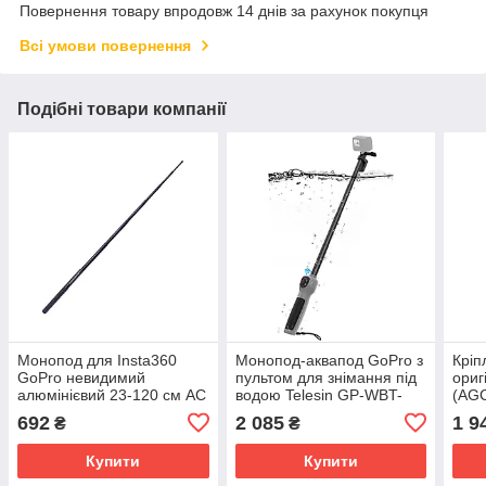
Повернення товару впродовж 14 днів за рахунок покупця
Всі умови повернення
Подібні товари компанії
Монопод для Insta360
Монопод-аквапод GoPro з
Кріп
GoPro невидимий
пультом для знімання під
ориг
алюмінієвий 23-120 см AC
водою Telesin GP-WBT-
(AG
Prof ZPG-12M
001
692
2 085
1 9
₴
₴
Купити
Купити