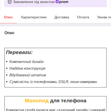
Замовлення під захистом
Опис
Характеристики
Доставка
Оплата
Умови п
Опис
Переваги:
Компактний дизайн
Надійна конструкція
Вбудований штатив
Сумісність із телефонами, DSLR, екшн-камерами
Монопод
для телефона
Компактна селфі палиця має складаний дизайн і широкий