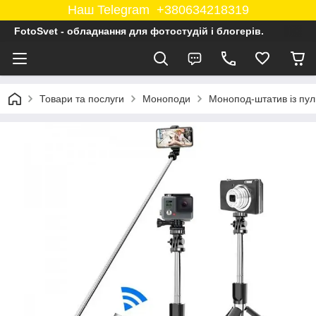
Наш Telegram +380634218319
FotoSvet - обладнання для фотостудій і блогерів.
Товари та послуги
Моноподи
Монопод-штатив із пул