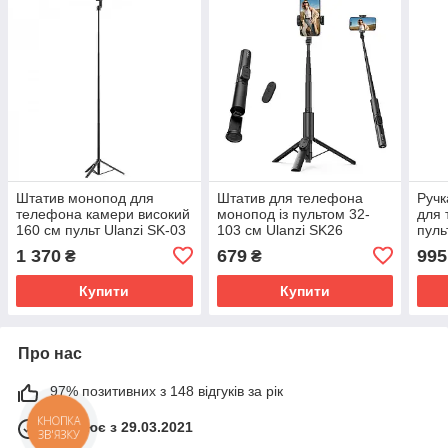
Штатив монопод для
Штатив для телефона
Ручк
телефона камери високий
монопод із пультом 32-
для 
160 см пульт Ulanzi SK-03
103 см Ulanzi SK26
пуль
1 370
679
995
₴
₴
Купити
Купити
Про нас
97% позитивних з 148 відгуків за рік
Працює з 29.03.2021
КНОПКА
ЗВ'ЯЗКУ