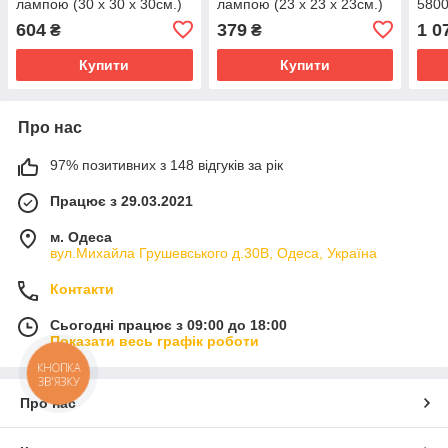
лампою (30 х 30 х 30см.)
лампою (23 х 23 х 23см.)
580
604
379
1 0
₴
₴
Купити
Купити
Про нас
97% позитивних з 148 відгуків за рік
Працює з 29.03.2021
м. Одеса
вул.Михайла Грушевського д.30В, Одеса, Україна
Контакти
Сьогодні працює з 09:00 до 18:00
Показати весь графік роботи
КНОПКА
ЗВ'ЯЗКУ
Про нас