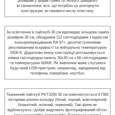
розмірам у формі сумки та легкого, швидкого
встановлення: все, що потрібно це розгорнути
конструкцію, встановити несну пластину.
За освітлення в лайткубі 30 см відповідає кільцева лампа
розміром 26 см, обладнана 112 світлодіодами з індексом
кольоропередавання RA 97+, десятиступеневим
регулюванням яскравості та нейтрально температурою
5500 K. Додатково внизу конструкції розташовується
знімна світлодіодна панель 30x30 см з 66 світлодіодами
та температурою 6000К. Як живлення може слугувати
будь-який USB-пристрою, наприклад, заряджання від
телефона, повербанк, ноутбук.
Тканинний лайткуб PKT3200 30 см комплектується 6 ПВХ
ліхтарями різного кольору (білий, чорний, жовтогарячий,
блакитний, зелений, червоний). Такі фони не
відблискують і добре виділяють фотографований об'єкт,
вони зносостійкі, вологостійкі. Внутрішня частина