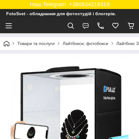
Наш Telegram +380634218319
FotoSvet - обладнання для фотостудій і блогерів.
Товари та послуги
Лайтбокси, фотобокси
Лайтбокс 