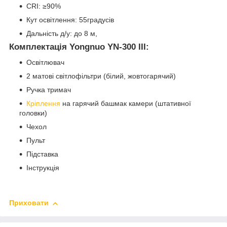
CRI: ≥90%
Кут освітлення: 55градусів
Дальність д/у: до 8 м,
Комплектація Yongnuo YN-300 III:
Освітлювач
2 матові світлофільтри (білий, жовтогарячий)
Ручка тримач
Кріплення
на гарячий башмак камери (штативної
головки)
Чехол
Пульт
Підставка
Інструкція
Приховати