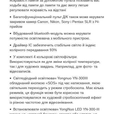
яскравості лампи за допомогою пульта позбавить вас
ходьби від лампи до лампи та дає змогу легше
регулювати яскравість на відстані
Багатофункціональний пульт Д/К також може керувати
закривом камер Canon, Nikon, Sony і Pentax SLR з ІЧ-
прийом
Вбудований bluetooth-модуль можна керувати
потужністю освітлювача з мобільного пристрою.
Драйвер IC забезпечить стабільне світло й індекс
колірного передавання 93%
У комплекті 4 кольорові світлофільтри.
Використовуються як для зміни колірної температури,
так і для художніх завдань. Наприклад, для фото- та
відеозаписів.
Світлодіодний освітлювач Yongnuo YN-300III
обладнаний кнопкою «SOS» під час натискання, якою
світильник переходить у режим стробоскопа. Має кілька
режимів, ця функція може бути корисною та
використовуватися як художній стробоскопічний ефект
із різною частотою для відеознімання.
Встановлювати освітлювач YongNuo LED YN-300-III