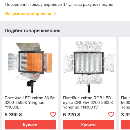
Повернення товару впродовж 14 днів за рахунок покупця
Всі умови повернення
Подібні товари компанії
Постійне LED-світло 36 Вт
Постійне світло RGB LED
Пане
3200-5500К Yongnuo
пульт CRI 95+ 3200-5600K
5600
YN600L II
Yongnuo YN300 IV
Yong
5 390
6 220
3 3
₴
₴
Купити
Купити