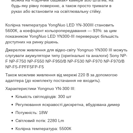
можна на «гарячий башмак» камери або штатив, на
будь-яку рівну поверхню, а також просто тримати в
руках або встановити на освітлювальну стійку.
Колірна температура YongNuo LED YN-300III становить
5600К, а коефіцієнт кольоропередавання — 93%: за цим
показником YongNuo LED YN300-III перевершує більшість
доступних на ринку рішень.
Джерелом живлення для відео-світу Yongnuo YN300 III можуть
слугувати акумулятори типу (оригінальні та аналоги) Sony NP-
F NP-F750 NP-F550 NP-F950/B NP-F530 NP-F970 NP-F970/B
NP-F5-FPFF5FP-F5
Також можливе живлення від мережі 220 В за допомогою
адаптера (до комплекту постачання не входить).
Характеристики Yongnuo YN-300 III:
Кількість світлодіодів: 300 шт
Регулювання яскравості:дискретна, вбудована димер
Потужність: 18W
Світловий потік: 2280 Lm
Колірна температура: 5500К