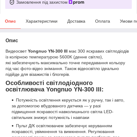
Замовлення під захистом
Опис
Характеристики
Доставка
Оплата
Умови п
Опис
Видеосвет
Yongnuo YN-300 III
має 300 яскравих світлодіодів
із колірною температурою 5600K (денне світло),
які забезпечують максимально точне передавання кольору
під час фото-відео знімання. Також відеосвітло ідеально
підійде для візажистів і блогерів.
Особливості світлодіодного
освітлювача Yongnuo YN-300 III:
Потужність освітлення керується як у ручну, так і авто,
за допомогою вбудованого датчика — у разі
підвищення яскравості навколишнього світла LED-
світильник знижує потужність і навпаки
Пульт Д/К освітлювачем забезпечує керуванням
яскравості, увімкнення та вимкнення. Регулювання