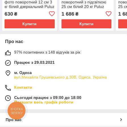
фото поворотний 12 см 3
поворотний з підсвіткою
пово
кг білий дзеркальний Puluz
25 см білий 20 кг Puluz
25 с
DCA1358W
DCA2156W
DCA
630
1 686
1 6
₴
₴
Купити
Купити
Про нас
97% позитивних з 148 відгуків за рік
Працює з 29.03.2021
м. Одеса
вул.Михайла Грушевського д.30В, Одеса, Україна
Контакти
Сьогодні працює з 09:00 до 18:00
Показати весь графік роботи
КНОПКА
ЗВ'ЯЗКУ
Про нас