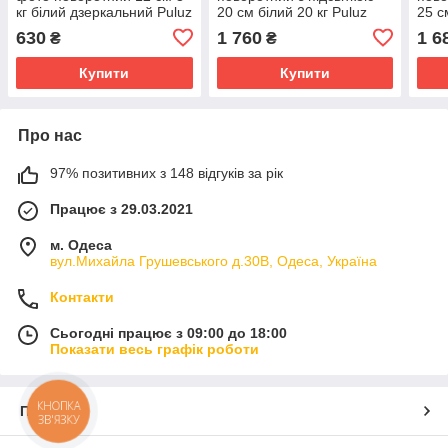
кг білий дзеркальний Puluz
20 см білий 20 кг Puluz
25 с
DCA1358W
EDA001759102B
DCA
630
1 760
1 6
₴
₴
Купити
Купити
Про нас
97% позитивних з 148 відгуків за рік
Працює з 29.03.2021
м. Одеса
вул.Михайла Грушевського д.30В, Одеса, Україна
Контакти
Сьогодні працює з 09:00 до 18:00
Показати весь графік роботи
КНОПКА
Про нас
ЗВ'ЯЗКУ