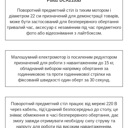
Puluz DCA2153B
Поворотний предметний стіл із тихим мотором і
діаметром 22 см призначений для демонстрації товарів,
може бути застосований для безперервного обертання
тривалий час, аксесуар є незамінним під час предметного
фото або відеознімання з лайтбоксом.
Малошумний електромотор із посиленим редуктором
призначений для роботи з навантаженням до 15 кг,
обладнаний вибором напрямку обертання за
годинниковою та проти годинникової стрілки на
фіксованій швидкості один оберт за 30 секунд.
Поворотний предметний стіл працює від мережі 220 В
через кабель, під'єднаний безпосередньо до столу, це
знімає обмеження в часі безперервного обертання, дає
змогу завжди отримувати необхідну силу струму та
напругу для роботи під високим навантаженням.