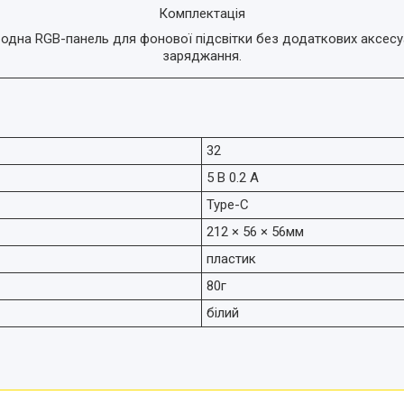
Комплектація
одна RGB-панель для фонової підсвітки без додаткових аксесуа
заряджання.
32
5 В 0.2 А
Type-C
212 × 56 × 56мм
пластик
80г
білий