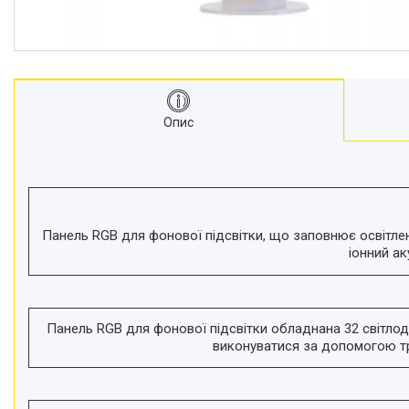
відеокамер
Стедіками, стабілізатори
Моноподи
Набір для блогера
Лінзи-об'єктиви для
Опис
смартфонів, фільтри
Оптика для спостережень
Сумки для студійного
обладнання
Перехідники для фототехніки і
адаптери
Панель RGB для фонової підсвітки, що заповнює освітлен
іонний а
Мікрофони, стійки, пантографи
Міні вітрові машини
Генератори диму
Панель RGB для фонової підсвітки обладнана 32 світлод
Аксесуари для фото-
виконуватися за допомогою тр
відеозйомки
Кріплення
Аксесуари для мобільних