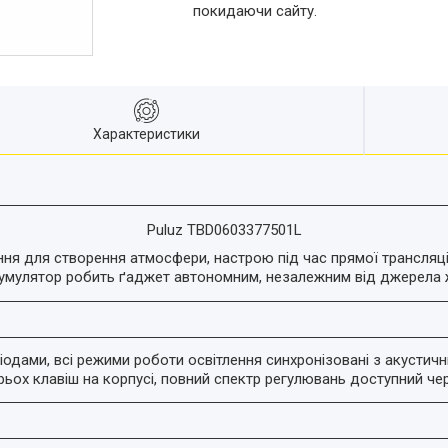
покидаючи сайту.
Характеристики
Puluz TBD0603377501L
ня для створення атмосфери, настрою під час прямої трансляції
кумулятор робить ґаджет автономним, незалежним від джерела 
іодами, всі режими роботи освітлення синхронізовані з акустич
ьох клавіш на корпусі, повний спектр регулювань доступний че