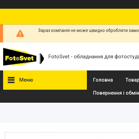
Зараз компанія не може швидко обробляти замов
FotoSvet - обладнання для фотостудій
Меню
Головна
Товар
Повернення і обмі
Товари та послуги
Стійки та тримачі фонів
Студійні фони
Студійні стійки
Софтбокси