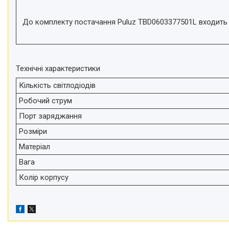
телефонів і смартфонів
Товари для дому
До комплекту постачання Puluz TBD0603377501L входить 
Відеоогляди наших клієнтів
Знижки
Технічні характеристики
Сертифікати
Кількість світлодіодів
Робочий струм
Порт заряджання
Розміри
Матеріал
Вага
Колір корпусу