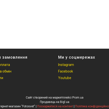
и замовлення
Ми у соцмережах
оплата
Instagram
а обмін
Facebook
ти
Youtube
Сайт створений на маркетплейсі
Prom.ua
Продавець на Bigl.ua
Інтернет-магазин "Fotosvet" |
Поскаржитися на контент
|
Політика конфіденційно