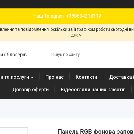
Наш Telegram +380634218319
лення та повідомлення, оскільки за її графіком роботи сьогодні 
днем.
 і блогерів.
и та послуги
Про нас
Контакти
Доставка 
н
Договір оферти
Відеоогляди наших клієнтів
Панель RGB фонова заповн