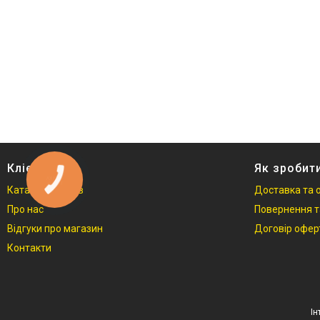
Клієнтам
Як зробит
КНОПКА
ЗВ'ЯЗКУ
Каталог товарів
Доставка та 
Про нас
Повернення т
Відгуки про магазин
Договір офер
Контакти