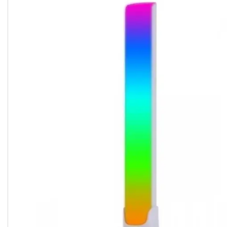
Студійні парасольки
Студійне світло
Лампи для постійного та
імпульсного світла
Набори постійного світла для
фото і відео
Набори імпульсного світла
Фото відбивачі, тримачі для
відбивачів
Поворотні столики
Все для предметної зйомки
Лайтбокси, фотобокси
Кільцеві лампи, товари для
блогерів
Світлодіодні LED-панель,
відеосвітло
Підсвічування, накамерне
світло
Штативи для фотоапаратів і