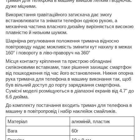
тримач для телефона в машину вийшов легким і водночас
дуже міцними.
Використання гравітаційного затискача дає змогу
встановлювати та знімати телефон однією рукою, а
механічна частина власного дизайну вирізняється високою
плавністю й низьким шумом.
Шарнірна регулювання положення тримача відносно
повітроводу надає можливість змінити кут нахилу в межах
160° і повороту в ліво-праворуч на 360°
Місця контакту кріплення та пристрою обладнані
силіконовими вставками, таке рішення захищає смартфон
від пошкодження під час його встановлення. Нижня опорна
рука тримача для телефона в машину виконання так, щоб
був вільний доступ до порту заряджання смартфона.
Сумісні моделі розміщуються в діапазоні екранів від 4.7" до
6.6 дюйма.
До комплекту постачання входить тримач для телефона в
машину в повітропровід і набір наклейок смайликів.
Матеріал
алюміній, пластик
Вага
60г