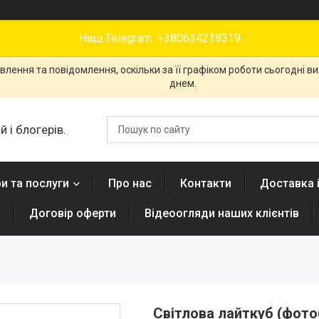
Наш Telegram +380634218319
лення та повідомлення, оскільки за її графіком роботи сьогодні 
днем.
 і блогерів.
и та послуги
Про нас
Контакти
Доставка 
н
Договір оферти
Відеоогляди наших клієнтів
Світлова лайткуб (фото