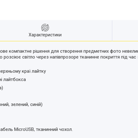
Характеристики
ове компактне рішення для створення предметних фото невелики
 розсіює світло через напівпрозоре тканинне покриття під час 
верхньому краї лайтку
ні лайтбокса
а)
ний, зелений, синій)
абель MicroUSB, тканинний чохол.