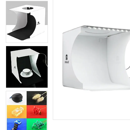
Студійні парасольки
Студійне світло
Лампи для постійного та
імпульсного світла
Набори постійного світла для
фото і відео
Набори імпульсного світла
Фото відбивачі, тримачі для
відбивачів
Поворотні столики
Все для предметної зйомки
Лайтбокси, фотобокси
Кільцеві лампи, товари для
блогерів
Світлодіодні LED-панель,
відеосвітло
Підсвічування, накамерне
світло
Штативи для фотоапаратів і