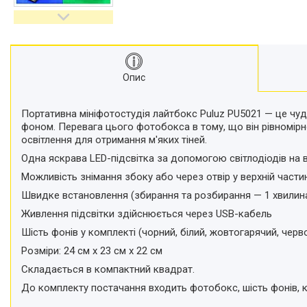
відеокамер
Стедіками, стабілізатори
Моноподи
Набір для блогера
Опис
Лінзи-об'єктиви для
смартфонів, фільтри
Оптика для спостережень
Портативна мініфотостудія лайтбокс Puluz PU5021 — це чуд
фоном. Перевага цього фотобокса в тому, що він рівномірно
Сумки для студійного
освітлення для отримання м'яких тіней.
обладнання
Одна яскрава LED-підсвітка за допомогою світлодіодів на 
Перехідники для фототехніки і
адаптери
Можливість знімання збоку або через отвір у верхній части
Мікрофони, стійки, пантографи
Швидке встановлення (збирання та розбирання — 1 хвилин
Міні вітрові машини
Живлення підсвітки здійснюється через USB-кабель
Генератори диму
Шість фонів у комплекті (чорний, білий, жовтогарячий, черво
Аксесуари для фото-
Розміри: 24 см x 23 см x 22 см
відеозйомки
Складається в компактний квадрат.
Кріплення
До комплекту постачання входить фотобокс, шість фонів, к
Аксесуари для мобільних