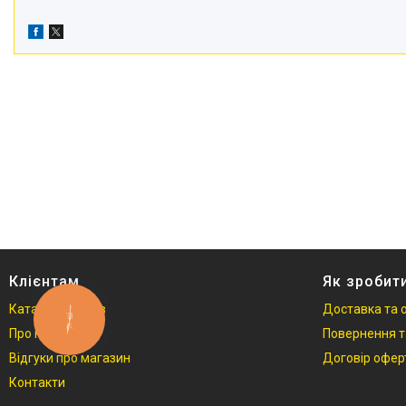
телефонів і смартфонів
Товари для дому
Відеоогляди наших клієнтів
Знижки
Сертифікати
Клієнтам
Як зробит
Каталог товарів
Доставка та 
КНОПКА
ЗВ'ЯЗКУ
Про нас
Повернення т
Відгуки про магазин
Договір офер
Контакти