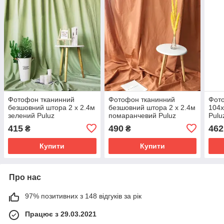
Фотофон тканинний
Фотофон тканинний
Фото
безшовний штора 2 x 2.4м
безшовний штора 2 x 2.4м
104x
зелений Puluz
помаранчевий Puluz
Pul
TBD0590354103L
TBD0590354103C
415
490
462
₴
₴
Купити
Купити
Про нас
97% позитивних з 148 відгуків за рік
Працює з 29.03.2021