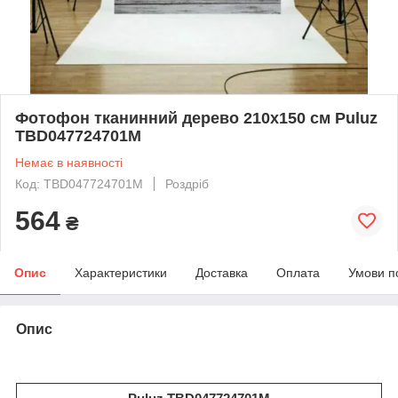
Фотофон тканинний дерево 210x150 см Puluz
TBD047724701M
Немає в наявності
Код: TBD047724701M
Роздріб
564
₴
Опис
Характеристики
Доставка
Оплата
Умови п
Опис