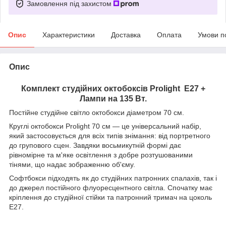
Замовлення під захистом
Опис
Характеристики
Доставка
Оплата
Умови п
Опис
Комплект студійних октобоксів Prolight Е27 +
Лампи на 135 Вт.
Постійне студійне світло октобокси діаметром 70 см.
Круглі октобокси Prolight 70 см — це універсальний набір,
який застосовується для всіх типів знімання: від портретного
до групового сцен. Завдяки восьмикутній формі дає
рівномірне та м'яке освітлення з добре розтушованими
тінями, що надає зображенню об'єму.
Софтбокси підходять як до студійних патронних спалахів, так і
до джерел постійного флуоресцентного світла. Спочатку має
кріплення до студійної стійки та патронний тримач на цоколь
E27.