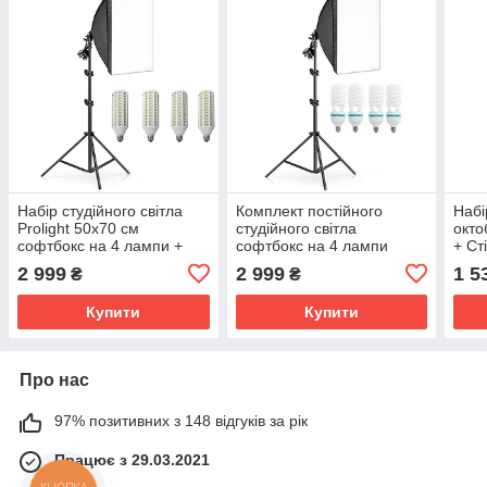
Набір студійного світла
Комплект постійного
Набі
Prolight 50х70 см
студійного світла
окто
софтбокс на 4 лампи +
софтбокс на 4 лампи
+ Ст
Стійка + LED лампи 60 Вт.
Prolighting 50x70 + Стійка
2 999
2 999
1 5
₴
₴
+ Лампи 150 Вт.
Купити
Купити
Про нас
97% позитивних з 148 відгуків за рік
Працює з 29.03.2021