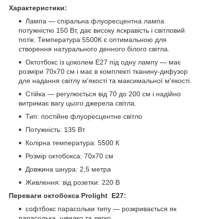
Характеристики:
Лампа — спіральна флуоресцентна лампа
потужністю 150 Вт, дає високу яскравість і світловий
потік. Температура 5500К є оптимальною для
створення натурального денного білого світла.
Октотбокс із цоколем E27 під одну лампу — має
розміри 70x70 см і має в комплекті тканину-дифузор
для надання світлу м'якості та максимальної м'якості.
Стійка — регулюється від 70 до 200 см і надійно
витримає вагу цього джерела світла.
Тип: постійне флуоресцентне світло
Потужність: 135 Вт
Колірна температура: 5500 К
Розмір октобокса: 70x70 см
Довжина шнура: 2,5 метра
Живлення: від розетки: 220 В
Переваги октобокса Prolight Е27:
софтбокс парасольки типу — розкривається як
парасолька, швидко та легко