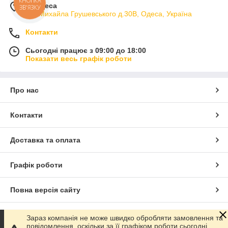
КНОПКА
м. Одеса
ЗВ'ЯЗКУ
вул.Михайла Грушевського д.30В, Одеса, Україна
Контакти
Сьогодні працює з 09:00 до 18:00
Показати весь графік роботи
Про нас
Контакти
Доставка та оплата
Графік роботи
Повна версія сайту
Сайт створено на маркетплейсі
Prom.ua
Зараз компанія не може швидко обробляти замовлення та
повідомлення, оскільки за її графіком роботи сьогодні