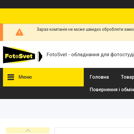
Зараз компанія не може швидко обробляти замов
FotoSvet - обладнання для фотостудій
Меню
Головна
Товар
Повернення і обмі
Товари та послуги
Стійки та тримачі фонів
Студійні фони
Студійні стійки
Софтбокси