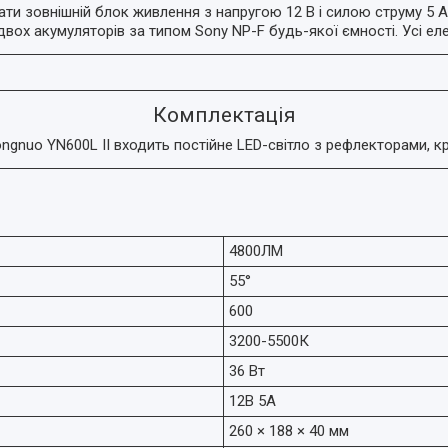
и зовнішній блок живлення з напругою 12 В і силою струму 5 А
вох акумуляторів за типом Sony NP-F будь-якої ємності. Усі 
Комплектація
nuo YN600L II входить постійне LED-світло з рефлекторами, крі
4800ЛМ
55°
600
3200-5500К
36 Вт
12В 5А
260 × 188 × 40 мм