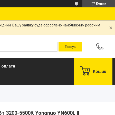
Кошик
вихідний. Вашу заявку буде оброблено найближчим робочим
і оплата
Кошик
Вт 3200-5500К Yongnuo YN600L II