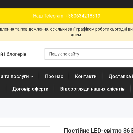
Наш Telegram +380634218319
лення та повідомлення, оскільки за її графіком роботи сьогодні 
днем.
 і блогерів.
и та послуги
Про нас
Контакти
Доставка 
н
Договір оферти
Відеоогляди наших клієнтів
Постійне LED-світло 36 