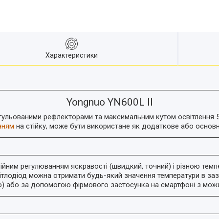
Характеристики
Yongnuo YN600L II
егульованими рефлекторами та максимальним кутом освітлення 5
нням
на стійку, може бути використане як додаткове або основне
ійним регулюванням яскравості (швидкий, точний) і різною темпе
ітлодіод можна отримати будь-який значення температури в заз
) або за допомогою фірмового застосунка на смартфоні з мож