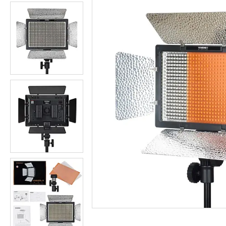
Студійні парасольки
Студійне світло
Лампи для постійного та
імпульсного світла
Набори постійного світла для
фото і відео
Набори імпульсного світла
Фото відбивачі, тримачі для
відбивачів
Поворотні столики
Все для предметної зйомки
Лайтбокси, фотобокси
Кільцеві лампи, товари для
блогерів
Світлодіодні LED-панель,
відеосвітло
Підсвічування, накамерне
світло
Штативи для фотоапаратів і