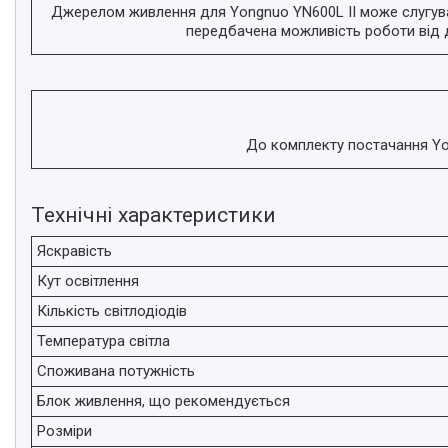
телефонів і смартфонів
Джерелом живлення для Yongnuo YN600L II може слугуват
передбачена можливість роботи від д
Товари для дому
Відеоогляди наших клієнтів
Знижки
Сертифікати
До комплекту постачання Yong
Технічні характеристики
Яскравість
Кут освітлення
Кількість світлодіодів
Температура світла
Споживана потужність
Блок живлення, що рекомендується
Розміри