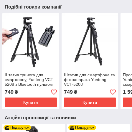
Подібні товари компанії
Штатив тринога для
Штатив для смартфона та
Проф
смартфону, Yunteng VCT
фотоапарата Yunteng
Yunt
5208 з Bluetooth пультом
VCT-5208
смар
749
749
1 5
₴
₴
Купити
Купити
Акційні пропозиції та новинки
Подарунок
Подарунок