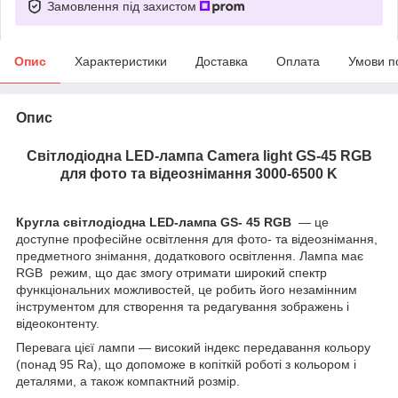
Замовлення під захистом
Опис
Характеристики
Доставка
Оплата
Умови п
Опис
Світлодіодна LED-лампа Camera light GS-45 RGB
для фото та відеознімання 3000-6500 K
Кругла світлодіодна LED-лампа GS- 45 RGB
— це
доступне професійне освітлення для фото- та відеознімання,
предметного знімання, додаткового освітлення. Лампа має
RGB режим, що дає змогу отримати широкий спектр
функціональних можливостей, це робить його незамінним
інструментом для створення та редагування зображень і
відеоконтенту.
Перевага цієї лампи — високий індекс передавання кольору
(понад 95 Ra), що допоможе в копіткій роботі з кольором і
деталями, а також компактний розмір.