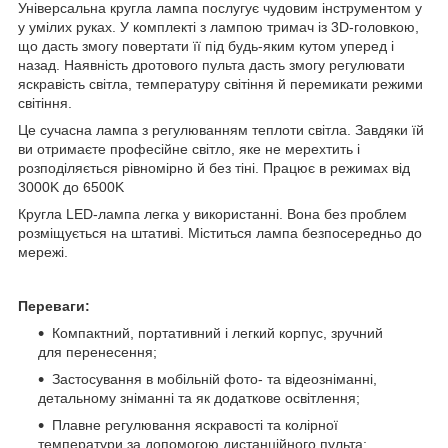
Універсальна кругла лампа послугує чудовим інструментом у
у умілих руках. У комплекті з лампою тримач із 3D-головкою,
що дасть змогу повертати її під будь-яким кутом уперед і
назад. Наявність дротового пульта дасть змогу регулювати
яскравість світла, температуру світіння й перемикати режими
світіння.
Це сучасна лампа з регулюванням теплоти світла. Завдяки їй
ви отримаєте професійне світло, яке не мерехтить і
розподіляється рівномірно й без тіні. Працює в режимах від
3000K до 6500K
Кругла LED-лампа легка у використанні. Вона без проблем
розміщується на штативі. Міститься лампа безпосередньо до
мережі.
Переваги:
Компактний, портативний і легкий корпус, зручний
для перенесення;
Застосування в мобільній фото- та відеозніманні,
детальному зніманні та як додаткове освітлення;
Плавне регулювання яскравості та колірної
температури за допомогою дистанційного пульта;