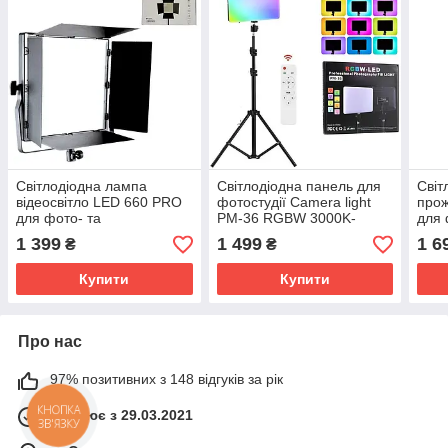
Світлодіодна лампа
Світлодіодна панель для
Світ
відеосвітло LED 660 PRO
фотостудії Camera light
про
для фото- та
PM-36 RGBW 3000K-
для 
відеознімання прожектор
6500K + Штатив
віде
1 399
1 499
1 6
₴
₴
із пультом ДК і сумкою
Купити
Купити
Про нас
97% позитивних з 148 відгуків за рік
Працює з 29.03.2021
КНОПКА
ЗВ'ЯЗКУ