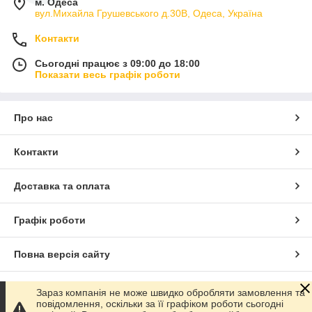
м. Одеса
вул.Михайла Грушевського д.30В, Одеса, Україна
Контакти
Сьогодні працює з 09:00 до 18:00
Показати весь графік роботи
Про нас
Контакти
Доставка та оплата
Графік роботи
Повна версія сайту
Сайт створено на маркетплейсі
Prom.ua
Зараз компанія не може швидко обробляти замовлення та
повідомлення, оскільки за її графіком роботи сьогодні