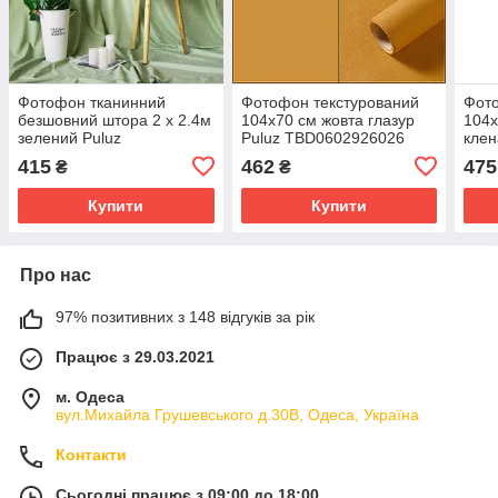
Фотофон тканинний
Фотофон текстурований
Фото
безшовний штора 2 x 2.4м
104x70 см жовта глазур
104x
зелений Puluz
Puluz TBD0602926026
клен
TBD0590354103L
TBD
415
462
475
₴
₴
Купити
Купити
Про нас
97% позитивних з 148 відгуків за рік
Працює з 29.03.2021
м. Одеса
вул.Михайла Грушевського д.30В, Одеса, Україна
Контакти
Сьогодні працює з 09:00 до 18:00