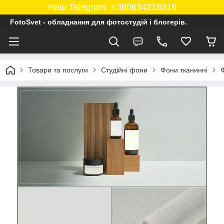
Наш Telegram +380634218319
FotoSvet - обладнання для фотостудій і блогерів.
Товари та послуги
Студійні фони
Фони тканинні