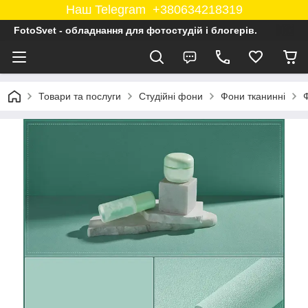
Наш Telegram +380634218319
FotoSvet - обладнання для фотостудій і блогерів.
Товари та послуги
Студійні фони
Фони тканинні