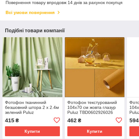
Повернення товару впродовж 14 днів за рахунок покупця
Всі умови повернення
Подібні товари компанії
Фотофон тканинний
Фотофон текстурований
Фото
безшовний штора 2 x 2.4м
104x70 см жовта глазур
104x
зелений Puluz
Puluz TBD0602926026
Pul
TBD0590354103L
415
462
594
₴
₴
Купити
Купити