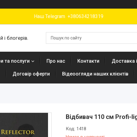
Наш Telegram +380634218319
 і блогерів.
и та послуги
Про нас
Контакти
Доставка 
н
Договір оферти
Відеоогляди наших клієнтів
Відбивач 110 см Profi-l
Код:
1418