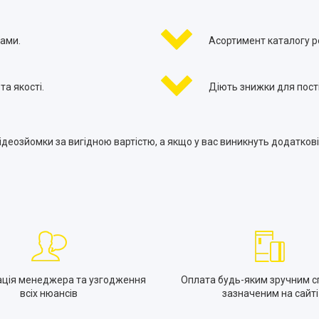
ами.
Асортимент каталогу 
а якості.
Діють знижки для постій
 відеозйомки за вигідною вартістю, а якщо у вас виникнуть додат
ація менеджера та узгодження
Оплата будь-яким зручним с
всіх нюансів
зазначеним на сайті