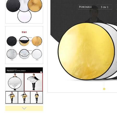
імпульсного світла
Набори постійного світла для
фото і відео
Набори імпульсного світла
Фото відбивачі, тримачі для
відбивачів
Поворотні столики
Все для предметної зйомки
Лайтбокси, фотобокси
Кільцеві лампи, товари для
блогерів
Світлодіодні LED-панель,
відеосвітло
Підсвічування, накамерне
світло
Штативи для фотоапаратів і
відеокамер
Стедіками, стабілізатори