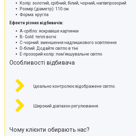
Відеоогляди наших клієнтів
Колір: золотий, срібний, білий, чорний, напівпрозорий
Розмір (діаметр): 110 см
Знижки
Форма: кругла
Ефекти різних відбивачів:
Сертифікати
А-срібло: яскравіше картинки
B- Gold: теплі вогні
C-чорний: зменшення надлишкового освітлення
D-білий: Додайте світло в тіні
E-прозорий колір: пом'якшувальне світло
Особливості відбивача
Ідеально контролює відображене світло.
Широкий діапазон регулювання.
Чому клієнти обирають нас?