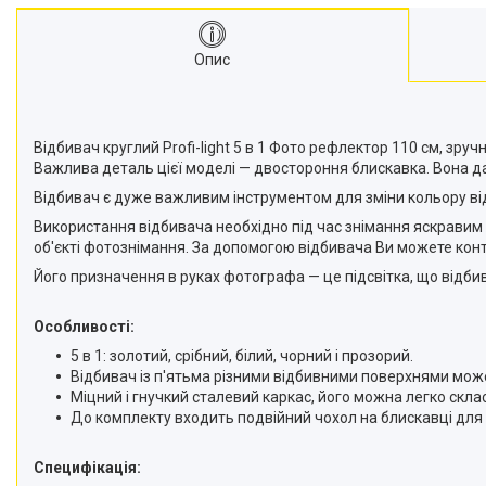
Моноподи
Набір для блогера
Опис
Лінзи-об'єктиви для
смартфонів, фільтри
Оптика для спостережень
Сумки для студійного
Відбивач круглий Profi-light 5 в 1 Фото рефлектор 110 см, зр
обладнання
Важлива деталь цієї моделі — двостороння блискавка. Вона д
Перехідники для фототехніки і
Відбивач є дуже важливим інструментом для зміни кольору від
адаптери
Використання відбивача необхідно під час знімання яскравим с
Мікрофони, стійки, пантографи
об'єкті фотознімання. За допомогою відбивача Ви можете контр
Міні вітрові машини
Його призначення в руках фотографа — це підсвітка, що відбива
Генератори диму
Особливості:
Аксесуари для фото-
відеозйомки
5 в 1: золотий, срібний, білий, чорний і прозорий.
Відбивач із п'ятьма різними відбивними поверхнями мож
Кріплення
Міцний і гнучкий сталевий каркас, його можна легко скла
Аксесуари для мобільних
До комплекту входить подвійний чохол на блискавці для
телефонів і смартфонів
Товари для дому
Специфікація: