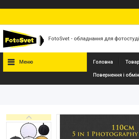
FotoSvet - обладнання для фотостудій
Меню
Головна
Товар
Повернення і обмі
Товари та послуги
Стійки та тримачі фонів
Студійні фони
Студійні стійки
Софтбокси
Студійні парасольки
Студійне світло
Лампи для постійного та