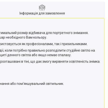
Інформація для замовлення
м
оптимальний розмір відбивача для портретного знімання.
шар необхідного Вам кольору.
ристовується як професіоналами, так і прихильниками.
ії, коли потрібно правильно розподілити студійне світло на
циті денного світла або якщо немає спалаху.
озташовані в тіні, що дає змогу вирівняти освітленість знімка.
инання або пом'якшувальний світильник.