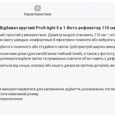
Характеристики
Відбивач круглий Profi-light 5 в 1 Фото рефлектор 110 с
учний і простий у використанні. Діаметр моделі становить 110 см — 
ає змогу швидше, комфортніше й ефективно поміняти або вибрати 
битого сонячного або студійного світла. Цей пристрій широко вико
онячним днем (для запобігання глибокій тіней), а також у фотостуд
олювати відбите світло та правильно освітити об'єкт навіть у дефі
ється від сонця, спалаху або іншого джерела світлом деталей, які р
е використовуватися для заповнення, відбиття, розсіювання, погл
сти в невеликий розмір.
 перенесення.