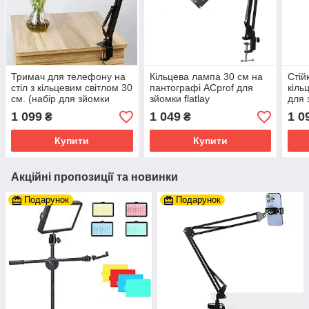
Тримач для телефону на
Кільцева лампа 30 см на
Стій
стіл з кільцевим світлом 30
пантографі ACprof для
кіль
см. (набір для зйомки
зйомки flatlay
для 
flatlay)
1 099
1 049
1 0
₴
₴
Купити
Купити
Акційні пропозиції та новинки
Подарунок
Подарунок