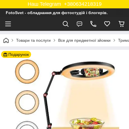
Наш Telegram +380634218319
FotoSvet - обладнання для фотостудій і блогерів.
Товари та послуги
Все для предметної зйомки
Трима
Подарунок