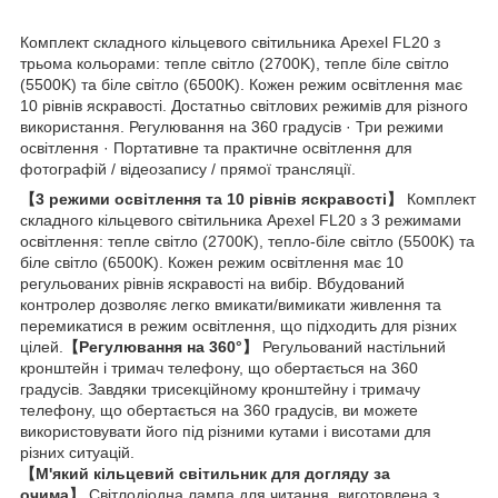
Комплект складного кільцевого світильника Apexel FL20 з
трьома кольорами: тепле світло (2700K), тепле біле світло
(5500K) та біле світло (6500K). Кожен режим освітлення має
10 рівнів яскравості. Достатньо світлових режимів для різного
використання. Регулювання на 360 градусів · Три режими
освітлення · Портативне та практичне освітлення для
фотографій / відеозапису / прямої трансляції.
【3 режими освітлення та 10 рівнів яскравості】
Комплект
складного кільцевого світильника Apexel FL20 з 3 режимами
освітлення: тепле світло (2700K), тепло-біле світло (5500K) та
біле світло (6500K). Кожен режим освітлення має 10
регульованих рівнів яскравості на вибір. Вбудований
контролер дозволяє легко вмикати/вимикати живлення та
перемикатися в режим освітлення, що підходить для різних
цілей.
【Регулювання на 360°】
Регульований настільний
кронштейн і тримач телефону, що обертається на 360
градусів. Завдяки трисекційному кронштейну і тримачу
телефону, що обертається на 360 градусів, ви можете
використовувати його під різними кутами і висотами для
різних ситуацій.
【М'який кільцевий світильник для догляду за
очима】
Світлодіодна лампа для читання, виготовлена з