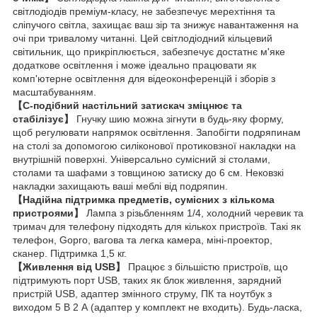
світлодіодів преміум-класу, не забезпечує мерехтіння та
сліпучого світла, захищає ваш зір та знижує навантаження на
очі при тривалому читанні. Цей світлодіодний кільцевий
світильник, що прикріплюється, забезпечує достатнє м'яке
додаткове освітлення і може ідеально працювати як
комп'ютерне освітлення для відеоконференцій і зборів з
масштабуванням.
【С-подібний настільний затискач зміцнює та
стабілізує】
Гнучку шию можна зігнути в будь-яку форму,
щоб регулювати напрямок освітлення. Запобігти подряпинам
на столі за допомогою силіконової протиковзної накладки на
внутрішній поверхні. Універсально сумісний зі столами,
столами та шафами з товщиною затиску до 6 см. Нековзкі
накладки захищають ваші меблі від подряпин.
【Надійна підтримка предметів, сумісних з кількома
пристроями】
Лампа з різьбленням 1/4, холодний черевик та
тримач для телефону підходять для кількох пристроїв. Такі як
телефон, Gopro, вагова та легка камера, міні-проектор,
сканер. Підтримка 1,5 кг.
【Живлення від USB】
Працює з більшістю пристроїв, що
підтримують порт USB, таких як блок живлення, зарядний
пристрій USB, адаптер змінного струму, ПК та ноутбук з
виходом 5 В 2 А (адаптер у комплект не входить). Будь-ласка,