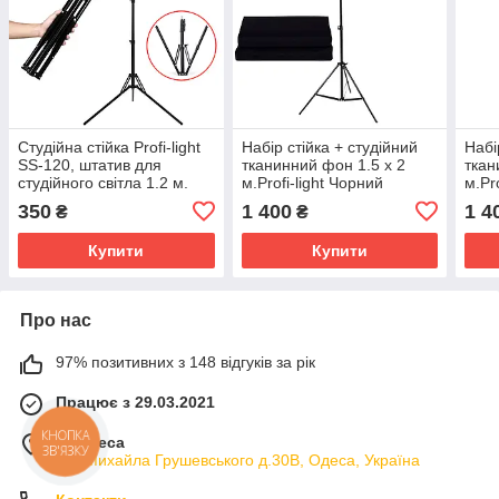
Студійна стійка Profi-light
Набір стійка + студійний
Набі
SS-120, штатив для
тканинний фон 1.5 х 2
ткан
студійного світла 1.2 м.
м.Profi-light Чорний
м.Pro
350
1 400
1 4
₴
₴
Купити
Купити
Про нас
97% позитивних з 148 відгуків за рік
Працює з 29.03.2021
м. Одеса
КНОПКА
ЗВ'ЯЗКУ
вул.Михайла Грушевського д.30В, Одеса, Україна