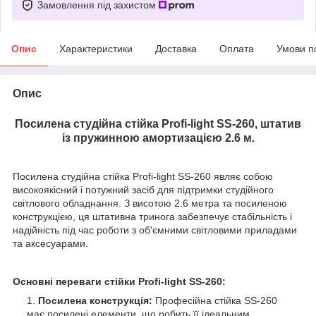
Замовлення під захистом
Опис
Характеристики
Доставка
Оплата
Умови п
Опис
Посилена студійна стійка Profi-light SS-260, штатив
із пружинною амортизацією 2.6 м.
Посилена студійна стійка Profi-light SS-260 являє собою
високоякісний і потужний засіб для підтримки студійного
світлового обладнання. З висотою 2.6 метра та посиленою
конструкцією, ця штативна тринога забезпечує стабільність і
надійність під час роботи з об'ємними світловими приладами
та аксесуарами.
Основні переваги стійки Profi-light SS-260:
Посилена конструкція:
Професійна стійка SS-260
має посилені елементи, що робить її ідеальним