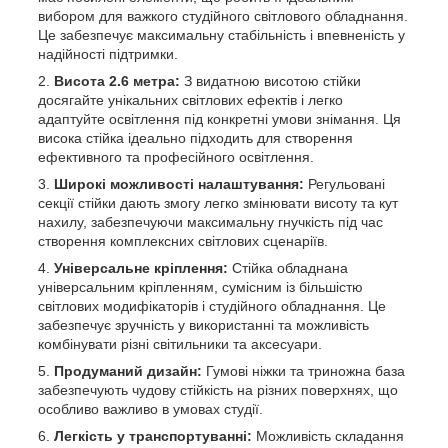
вибором для важкого студійного світлового обладнання.
Це забезпечує максимальну стабільність і впевненість у
надійності підтримки.
Висота 2.6 метра:
З видатною висотою стійки
досягайте унікальних світлових ефектів і легко
адаптуйте освітлення під конкретні умови знімання. Ця
висока стійка ідеально підходить для створення
ефективного та професійного освітлення.
Широкі можливості налаштування:
Регульовані
секції стійки дають змогу легко змінювати висоту та кут
нахилу, забезпечуючи максимальну гнучкість під час
створення комплексних світлових сценаріїв.
Універсальне кріплення:
Стійка обладнана
універсальним кріпленням, сумісним із більшістю
світлових модифікаторів і студійного обладнання. Це
забезпечує зручність у використанні та можливість
комбінувати різні світильники та аксесуари.
Продуманий дизайн:
Гумові ніжки та триножна база
забезпечують чудову стійкість на різних поверхнях, що
особливо важливо в умовах студії.
Легкість у транспортуванні:
Можливість складання