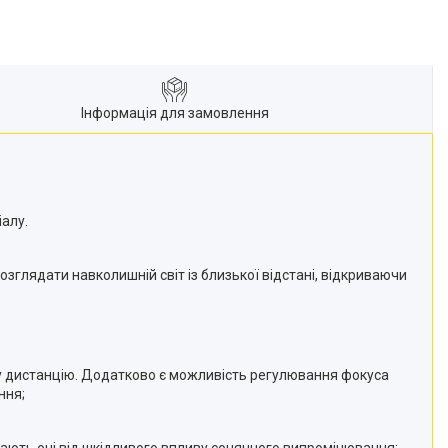
Інформація для замовлення
іалу.
зглядати навколишній світ із близької відстані, відкриваючи
у дистанцію. Додатково є можливість регулювання фокуса
ння;