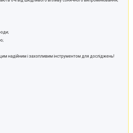
ищають очі від шкідливого впливу сонячного випромінювання;
роди;
ю;
 цим надійним і захопливим інструментом для досліджень!