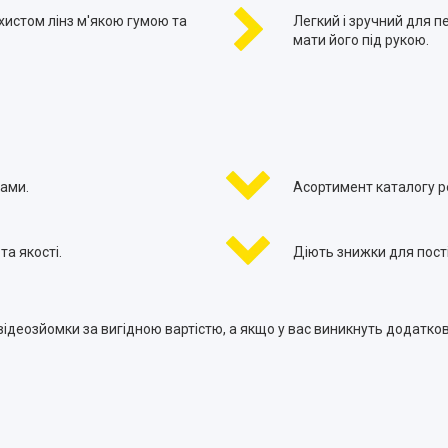
хистом лінз м'якою гумою та
Легкий і зручний для 
мати його під рукою.
ами.
Асортимент каталогу 
а якості.
Діють знижки для постій
 відеозйомки за вигідною вартістю, а якщо у вас виникнуть додат