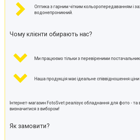
Оптика з гарним чітким кольоропередаванням і за
водонепроникний.
Чому клієнти обирають нас?
Ми працюємо тільки з перевіреними постачальник
Наша продукція має ідеальне співвідношення ціни т
Інтернет-магазин FotoSvet реалізує обладнання для фото - та
визначитися з вибором!
Як замовити?