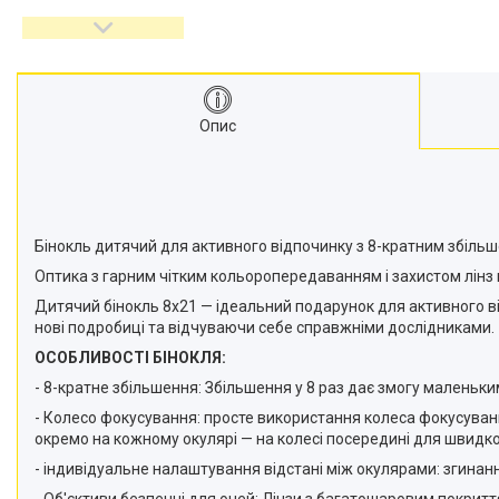
відеокамер
Стедіками, стабілізатори
Моноподи
Набір для блогера
Опис
Лінзи-об'єктиви для
смартфонів, фільтри
Оптика для спостережень
Сумки для студійного
обладнання
Бінокль дитячий для активного відпочинку з 8-кратним збільше
Перехідники для фототехніки і
Оптика з гарним чітким кольоропередаванням і захистом лінз
адаптери
Дитячий бінокль 8х21 — ідеальний подарунок для активного ві
Мікрофони, стійки, пантографи
нові подробиці та відчуваючи себе справжніми дослідниками.
Міні вітрові машини
ОСОБЛИВОСТІ БІНОКЛЯ:
Генератори диму
- 8-кратне збільшення: Збільшення у 8 раз дає змогу маленьки
Аксесуари для фото-
- Колесо фокусування: просте використання колеса фокусува
відеозйомки
окремо на кожному окулярі — на колесі посередині для швидк
Кріплення
- індивідуальне налаштування відстані між окулярами: згинанн
Аксесуари для мобільних