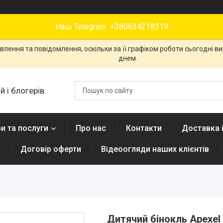
Наш Telegram +380634218319
лення та повідомлення, оскільки за її графіком роботи сьогодні 
днем.
 і блогерів.
и та послуги
Про нас
Контакти
Доставка 
н
Договір оферти
Відеоогляди наших клієнтів
Дитячий бінокль Apexe