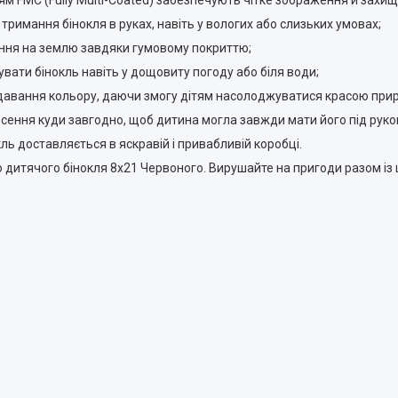
тям FMC (Fully Multi-Coated) забезпечують чітке зображення й зах
тримання бінокля в руках, навіть у вологих або слизьких умовах;
діння на землю завдяки гумовому покриттю;
увати бінокль навіть у дощовиту погоду або біля води;
редавання кольору, даючи змогу дітям насолоджуватися красою при
несення куди завгодно, щоб дитина могла завжди мати його під руко
ль доставляється в яскравій і привабливій коробці.
 дитячого бінокля 8х21 Червоного. Вирушайте на пригоди разом із