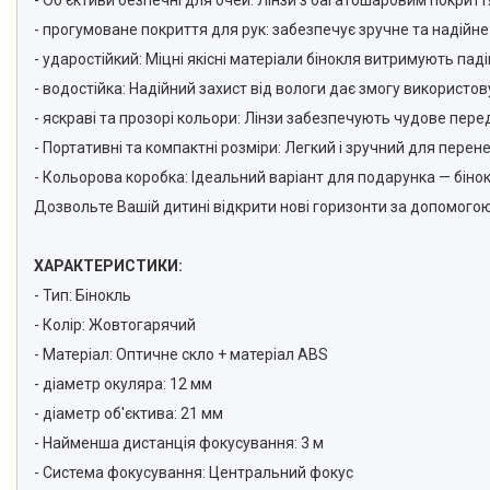
- Об'єктиви безпечні для очей: Лінзи з багатошаровим покрит
телефонів і смартфонів
- прогумоване покриття для рук: забезпечує зручне та надійне 
Товари для дому
- ударостійкий: Міцні якісні матеріали бінокля витримують па
Відеоогляди наших клієнтів
- водостійка: Надійний захист від вологи дає змогу використов
Знижки
- яскраві та прозорі кольори: Лінзи забезпечують чудове пе
- Портативні та компактні розміри: Легкий і зручний для пере
Сертифікати
- Кольорова коробка: Ідеальний варіант для подарунка — бінок
Дозвольте Вашій дитині відкрити нові горизонти за допомогою
ХАРАКТЕРИСТИКИ:
- Тип: Бінокль
- Колір: Жовтогарячий
- Матеріал: Оптичне скло + матеріал ABS
- діаметр окуляра: 12 мм
- діаметр об'єктива: 21 мм
- Найменша дистанція фокусування: 3 м
- Система фокусування: Центральний фокус