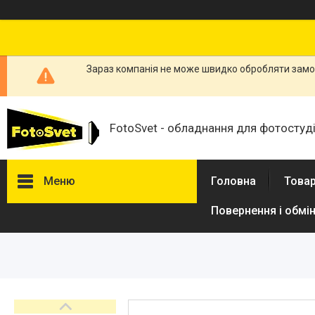
Зараз компанія не може швидко обробляти замов
FotoSvet - обладнання для фотостудій
Меню
Головна
Товар
Повернення і обмі
Товари та послуги
Стійки та тримачі фонів
Студійні фони
Студійні стійки
Софтбокси