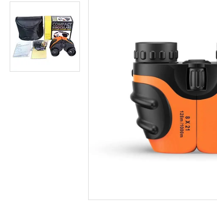
Студійні парасольки
Студійне світло
Лампи для постійного та
імпульсного світла
Набори постійного світла для
фото і відео
Набори імпульсного світла
Фото відбивачі, тримачі для
відбивачів
Поворотні столики
Все для предметної зйомки
Лайтбокси, фотобокси
Кільцеві лампи, товари для
блогерів
Світлодіодні LED-панель,
відеосвітло
Підсвічування, накамерне
світло
Штативи для фотоапаратів і