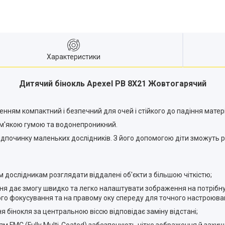
Характеристики
Дитячий бінокль Apexel PB 8X21 Жовтогарячий
нням компактний і безпечний для очей і стійкого до падіння матер
 м'якою гумою та водонепроникний.
дпочинку маленьких дослідників. З його допомогою діти зможуть ро
м дослідникам розглядати віддалені об'єкти з більшою чіткістю;
ння дає змогу швидко та легко налаштувати зображення на потрібн
ого фокусування та на правому оку спереду для точного настроюва
я бінокля за центральною віссю відповідає заміну відстані;