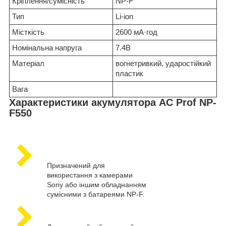
Кріплення/сумісність
NP-F
Тип
Li-ion
Місткість
2600 мА·год
Номінальна напруга
7.4В
Матеріал
вогнетривкий, ударостійкий
пластик
Вага
Характеристики акумулятора AC Prof NP-
F550
Призначений для
використання з камерами
Sony або іншим обладнанням
сумісними з батареями NP-F.