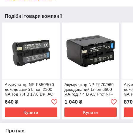
Подібні товари компанії
Акумулятор NP-F550/570
Акумулятор NP-F970/960
Акум
декодований Li-ion 2300
декодований Li-ion 6600
деко
мА·год 7.4 В 17.8 Втч AC
мА·год 7.4 В AC Prof NP-
мА·г
Prof NP-F550
F970
Prof
640
1 040
870
₴
₴
Купити
Купити
Про нас