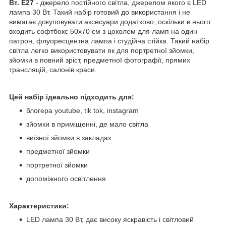
Вт. E27
- джерело постійного світла, джерелом якого є LED
лампа 30 Вт. Такий набір готовий до використання і не
вимагає докуповувати аксесуари додатково, оскільки в нього
входить софтбокс 50x70 см з цоколем для ламп на один
патрон, флуоресцентна лампа і студійна стійка. Такий набір
світла легко використовувати як для портретної зйомки,
зйомки в повний зріст, предметної фотографії, прямих
трансляцій, салонів краси.
Цей набір ідеально підходить для:
блогера youtube, tik tok, instagram
зйомки в приміщенні, де мало світла
виїзної зйомки в закладах
предметної зйомки
портретної зйомки
допоміжного освітлення
Характеристики:
LED лампа 30 Вт, дає високу яскравість і світловий