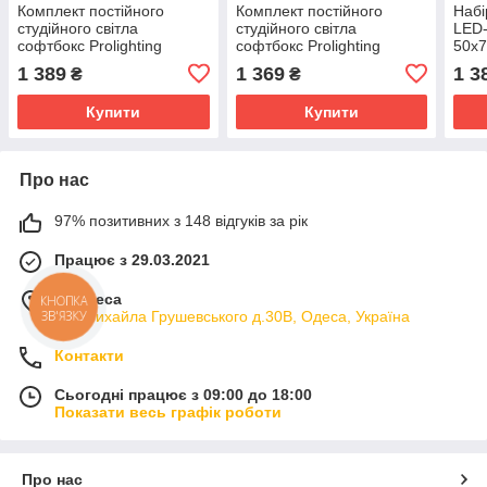
Комплект постійного
Комплект постійного
Набі
студійного світла
студійного світла
LED-
софтбокс Prolighting
софтбокс Prolighting
50х7
50х70см + Стійка + Лампа
50х70см + Стійка + Лампа
1 389
1 369
1 3
₴
₴
150 Вт.
125 Вт.
Купити
Купити
Про нас
97% позитивних з 148 відгуків за рік
Працює з 29.03.2021
м. Одеса
КНОПКА
вул.Михайла Грушевського д.30В, Одеса, Україна
ЗВ'ЯЗКУ
Контакти
Сьогодні працює з 09:00 до 18:00
Показати весь графік роботи
Про нас