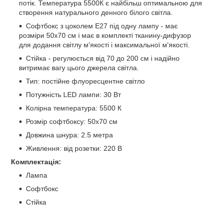
потік. Температура 5500К є найбільш оптимальною для
створення натурального денного білого світла.
Софтбокс з цоколем E27 під одну лампу - має
розміри 50x70 см і має в комплекті тканину-дифузор
для додання світлу м'якості і максимальної м'якості.
Стійка - регулюється від 70 до 200 см і надійно
витримає вагу цього джерела світла.
Тип: постійне флуоресцентне світло
Потужність LED лампи: 30 Вт
Колірна температура: 5500 К
Розмір софтбоксу: 50x70 см
Довжина шнура: 2.5 метра
Живлення: від розетки: 220 В
Комплектація:
Лампа
Софтбокс
Стійка