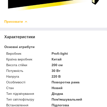
Приховати
Характеристики
Основні атрибути
Виробник
Profi-light
Країна виробник
Китай
Висота стійки
200 см
Потужність
30 Вт
Напруга
220 В
Особливості
Поворотна рама
Стан
Новий
Тип підсвічування
Діодна
Тип світлофільтру
Пом'якшувальний
Встановлення
Підлогова