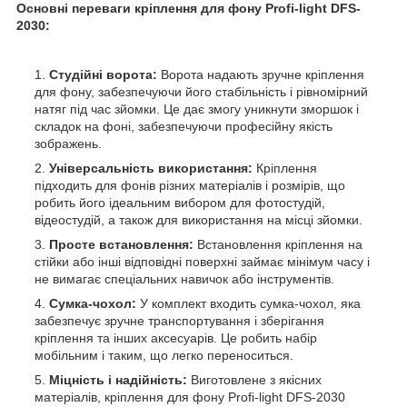
Основні переваги кріплення для фону Profi-light DFS-
2030:
Студійні ворота:
Ворота надають зручне кріплення
для фону, забезпечуючи його стабільність і рівномірний
натяг під час зйомки. Це дає змогу уникнути зморшок і
складок на фоні, забезпечуючи професійну якість
зображень.
Універсальність використання:
Кріплення
підходить для фонів різних матеріалів і розмірів, що
робить його ідеальним вибором для фотостудій,
відеостудій, а також для використання на місці зйомки.
Просте встановлення:
Встановлення кріплення на
стійки або інші відповідні поверхні займає мінімум часу і
не вимагає спеціальних навичок або інструментів.
Сумка-чохол:
У комплект входить сумка-чохол, яка
забезпечує зручне транспортування і зберігання
кріплення та інших аксесуарів. Це робить набір
мобільним і таким, що легко переноситься.
Міцність і надійність:
Виготовлене з якісних
матеріалів, кріплення для фону Profi-light DFS-2030