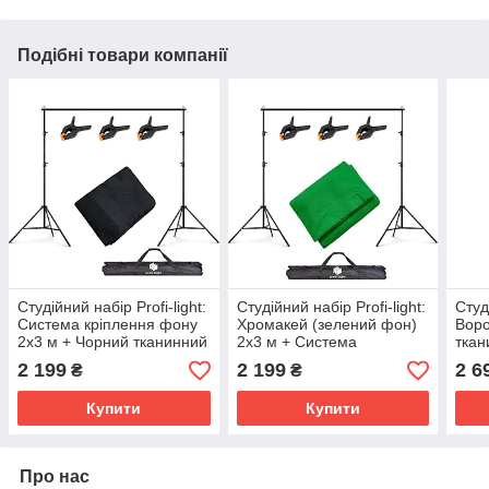
Подібні товари компанії
Студійний набір Profi-light:
Студійний набір Profi-light:
Студ
Система кріплення фону
Хромакей (зелений фон)
Воро
2x3 м + Чорний тканинний
2x3 м + Система
ткан
фон 2x3 м + 3 затискачі та
кріплення 2x3 м + 3
зати
2 199
2 199
2 6
₴
₴
сумка
затискачі та сумка
Купити
Купити
Про нас