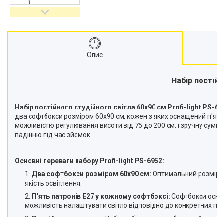
відеокамер
Стедіками, стабілізатори
Моноподи
Набір для блогера
Опис
Лінзи-об'єктиви для
смартфонів, фільтри
Оптика для спостережень
Набір постій
Сумки для студійного
обладнання
Набір постійного студійного світла 60х90 см Profi-light PS-
Перехідники для фототехніки і
два софтбокси розміром 60х90 см, кожен з яких оснащений п'я
адаптери
можливістю регулювання висоти від 75 до 200 см. і зручну су
падінню під час зйомок.
Мікрофони, стійки, пантографи
Міні вітрові машини
Основні переваги набору Profi-light PS-6952:
Генератори диму
Два софтбокси розміром 60х90 см:
Оптимальний розмір 
Аксесуари для фото-
якість освітлення.
відеозйомки
П'ять патронів E27 у кожному софтбоксі:
Софтбокси осн
Кріплення
можливість налаштувати світло відповідно до конкретних 
Аксесуари для мобільних