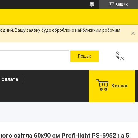
Кошик
вихідний. Вашу заявку буде оброблено найближчим робочим
і оплата
Кошик
ого світла 60х90 см Profi-light PS-6952 на 5