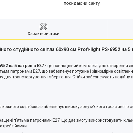
покидаючи сайту.
Характеристики
ного студійного світла 60х90 см Profi-light PS-6952 на 5
6952 на 5 патронів E27 -
це повноцінний комплект для створення які
тьма патронами E27, що забезпечує потужне і рівномірне освітлен
мку для транспортування і зберігання. Стійки забезпечують надійн
кожного софтбокса забезпечує широку зону м'якого і розсіяного сві
ащені п'ятьма патронами E27, що дає змогу використовувати кільк
потреб зйомки.