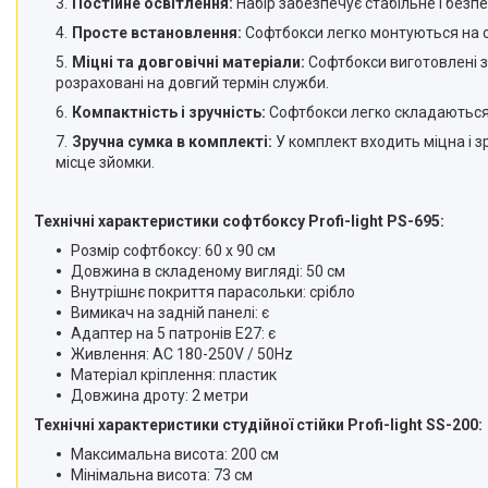
Постійне освітлення:
Набір забезпечує стабільне і безп
телефонів і смартфонів
Просте встановлення:
Софтбокси легко монтуються на ст
Товари для дому
Міцні та довговічні матеріали:
Софтбокси виготовлені з 
Відеоогляди наших клієнтів
розраховані на довгий термін служби.
Компактність і зручність:
Софтбокси легко складаються, 
Знижки
Зручна сумка в комплекті:
У комплект входить міцна і з
Сертифікати
місце зйомки.
Технічні характеристики софтбоксу Profi-light PS-695:
Розмір софтбоксу: 60 х 90 см
Довжина в складеному вигляді: 50 см
Внутрішнє покриття парасольки: срібло
Вимикач на задній панелі: є
Адаптер на 5 патронів E27: є
Живлення: AC 180-250V / 50Hz
Матеріал кріплення: пластик
Довжина дроту: 2 метри
Технічні характеристики студійної стійки Profi-light SS-200:
Максимальна висота: 200 см
Мінімальна висота: 73 см