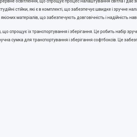
ерервне освітлення, що спрощує процес налаштування світла і дає з
удійні стійки, які є в комплекті, що забезпечує швидке і зручне на
якісних матеріалів, що забезпечують довговічність і надійність навіт
що спрощує їх транспортування і зберігання. Це робить набір зручн
ручна сумка для транспортування і зберігання софтбоксів. Це забе