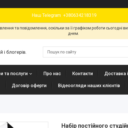
Наш Telegram +380634218319
лення та повідомлення, оскільки за її графіком роботи сьогодні 
днем.
 і блогерів.
и та послуги
Про нас
Контакти
Доставка 
н
Договір оферти
Відеоогляди наших клієнтів
Набір постійного студійн