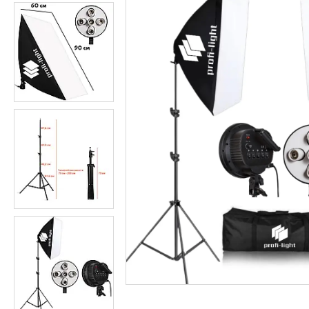
Студійні парасольки
Студійне світло
Лампи для постійного та
імпульсного світла
Набори постійного світла для
фото і відео
Набори імпульсного світла
Фото відбивачі, тримачі для
відбивачів
Поворотні столики
Все для предметної зйомки
Лайтбокси, фотобокси
Кільцеві лампи, товари для
блогерів
Світлодіодні LED-панель,
відеосвітло
Підсвічування, накамерне
світло
Штативи для фотоапаратів і