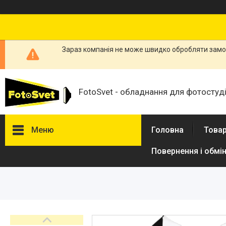
Зараз компанія не може швидко обробляти замов
FotoSvet - обладнання для фотостудій
Меню
Головна
Товар
Повернення і обмі
Товари та послуги
Стійки та тримачі фонів
Студійні фони
Студійні стійки
Софтбокси