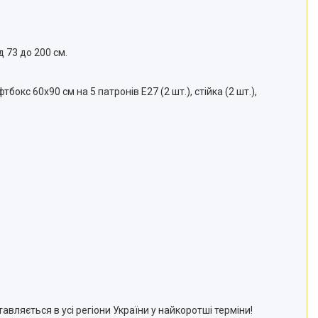
д 73 до 200 см.
бокс 60х90 см на 5 патронів E27 (2 шт.), стійка (2 шт.),
авляється в усі регіони України у найкоротші терміни!