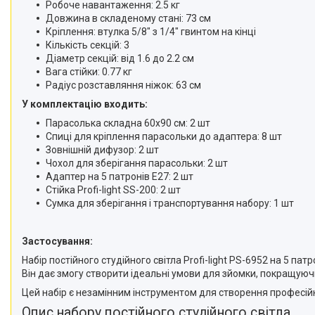
Робоче навантаження: 2.5 кг
Довжина в складеному стані: 73 см
Кріплення: втулка 5/8" з 1/4" гвинтом на кінці
Кількість секцій: 3
Діаметр секцій: від 1.6 до 2.2 см
Вага стійки: 0.77 кг
Радіус розставляння ніжок: 63 см
У комплектацію входить:
Парасолька складна 60х90 см: 2 шт
Спиці для кріплення парасольки до адаптера: 8 шт
Зовнішній дифузор: 2 шт
Чохол для зберігання парасольки: 2 шт
Адаптер на 5 патронів E27: 2 шт
Стійка Profi-light SS-200: 2 шт
Сумка для зберігання і транспортування набору: 1 шт
Застосування:
Набір постійного студійного світла Profi-light PS-6952 на 5 пат
Він дає змогу створити ідеальні умови для зйомки, покращуючи
Цей набір є незамінним інструментом для створення професійно
Опис набору постійного студійного світла