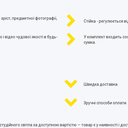
зріст, предметної фотографії,
Стійка - регулюється ві
 і відео чудової якості в будь-
У комплект входить софт
сумка.
Швидка доставка.
Зручні способи оплати.
тудійного світла за доступною вартістю — товар є у наявності і дост