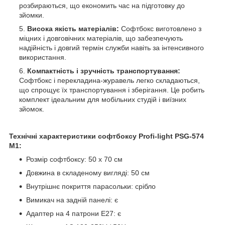
розбираються, що економить час на підготовку до
зйомки.
Висока якість матеріалів:
Софтбокс виготовлено з
міцних і довговічних матеріалів, що забезпечують
надійність і довгий термін служби навіть за інтенсивного
використання.
Компактність і зручність транспортування:
Софтбокс і перекладина-журавель легко складаються,
що спрощує їх транспортування і зберігання. Це робить
комплект ідеальним для мобільних студій і виїзних
зйомок.
Технічні характеристики софтбоксу Profi-light PSG-574
M1:
Розмір софтбоксу: 50 х 70 см
Довжина в складеному вигляді: 50 см
Внутрішнє покриття парасольки: срібло
Вимикач на задній панелі: є
Адаптер на 4 патрони E27: є