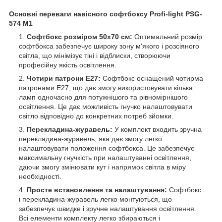
Основні переваги навісного софтбоксу Profi-light PSG-
574 M1
Софтбокс розміром 50х70 см:
Оптимальний розмір
софтбокса забезпечує широку зону м'якого і розсіяного
світла, що мінімізує тіні і відблиски, створюючи
професійну якість освітлення.
Чотири патрони E27:
Софтбокс оснащений чотирма
патронами E27, що дає змогу використовувати кілька
ламп одночасно для потужнішого та рівномірнішого
освітлення. Це дає можливість гнучко налаштовувати
світло відповідно до конкретних потреб зйомки.
Перекладина-журавель:
У комплект входить зручна
перекладина-журавель, яка дає змогу легко
налаштовувати положення софтбокса. Це забезпечує
максимальну гнучкість при налаштуванні освітлення,
даючи змогу змінювати кут і напрямок світла в міру
необхідності.
Просте встановлення та налаштування:
Софтбокс
і перекладина-журавель легко монтуються, що
забезпечує швидке і зручне налаштування освітлення.
Всі елементи комплекту легко збираються і