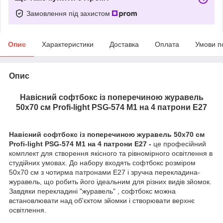
Замовлення під захистом
Опис
Характеристики
Доставка
Оплата
Умови п
Опис
Навісний софтбокс із поперечиною журавель
50х70 см Profi-light PSG-574 M1 на 4 патрони E27
Навісний софтбокс із поперечиною журавель 50х70 см
Profi-light PSG-574 M1 на 4 патрони E27 -
це професійний
комплект для створення якісного та рівномірного освітлення в
студійних умовах. До набору входять софтбокс розміром
50х70 см з чотирма патронами E27 і зручна перекладина-
журавель, що робить його ідеальним для різних видів зйомок.
Завдяки перекладині "журавель" , софтбокс можна
встановлювати над об'єктом зйомки і створювати верхнє
освітлення.