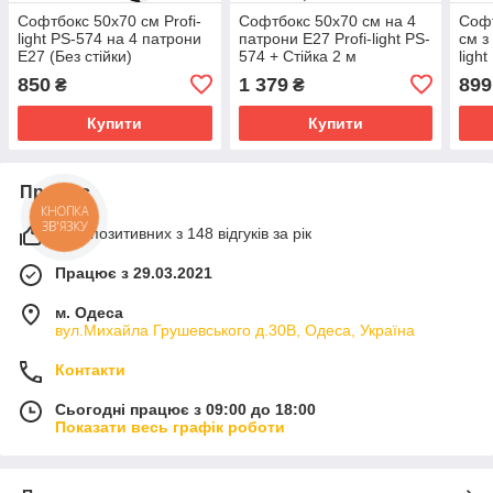
Софтбокс 50х70 см Profi-
Софтбокс 50х70 см на 4
Софт
light PS-574 на 4 патрони
патрони E27 Profi-light PS-
см з
E27 (Без стійки)
574 + Стійка 2 м
ligh
850
1 379
899
₴
₴
Купити
Купити
Про нас
КНОПКА
ЗВ'ЯЗКУ
97% позитивних з 148 відгуків за рік
Працює з 29.03.2021
м. Одеса
вул.Михайла Грушевського д.30В, Одеса, Україна
Контакти
Сьогодні працює з 09:00 до 18:00
Показати весь графік роботи