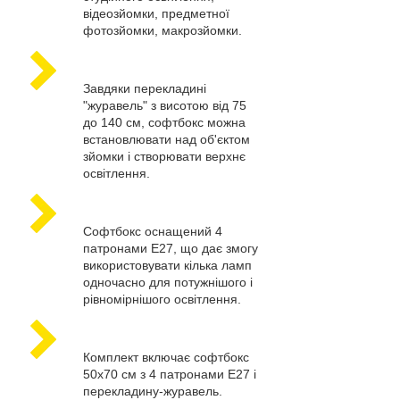
відеозйомки, предметної
фотозйомки, макрозйомки.
Завдяки перекладині
"журавель" з висотою від 75
до 140 см, софтбокс можна
встановлювати над об'єктом
зйомки і створювати верхнє
освітлення.
Софтбокс оснащений 4
патронами E27, що дає змогу
використовувати кілька ламп
одночасно для потужнішого і
рівномірнішого освітлення.
Комплект включає софтбокс
50х70 см з 4 патронами E27 і
перекладину-журавель.