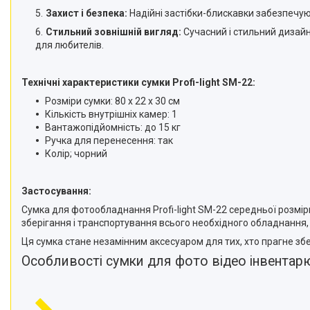
телефонів і смартфонів
Захист і безпека:
Надійні застібки-блискавки забезпечуют
Товари для дому
Стильний зовнішній вигляд:
Сучасний і стильний дизайн
Відеоогляди наших клієнтів
для любителів.
Знижки
Технічні характеристики сумки Profi-light SM-22:
Сертифікати
Розміри сумки: 80 x 22 x 30 см
Кількість внутрішніх камер: 1
Вантажопідйомність: до 15 кг
Ручка для перенесення: так
Колір; чорний
Застосування:
Сумка для фотообладнання Profi-light SM-22 середньої розмірн
зберігання і транспортування всього необхідного обладнання,
Ця сумка стане незамінним аксесуаром для тих, хто прагне зб
Особливості сумки для фото відео інвентар