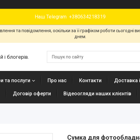
Наш Telegram +380634218319
лення та повідомлення, оскільки за її графіком роботи сьогодні 
днем.
 і блогерів.
и та послуги
Про нас
Контакти
Доставка 
н
Договір оферти
Відеоогляди наших клієнтів
Сумка для фотообладнан