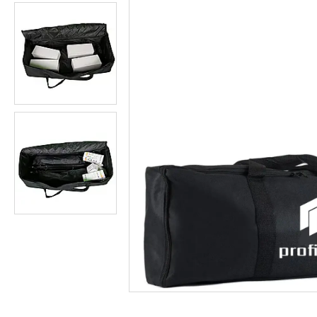
Студійні парасольки
Студійне світло
Лампи для постійного та
імпульсного світла
Набори постійного світла для
фото і відео
Набори імпульсного світла
Фото відбивачі, тримачі для
відбивачів
Поворотні столики
Все для предметної зйомки
Лайтбокси, фотобокси
Кільцеві лампи, товари для
блогерів
Світлодіодні LED-панель,
відеосвітло
Підсвічування, накамерне
світло
Штативи для фотоапаратів і