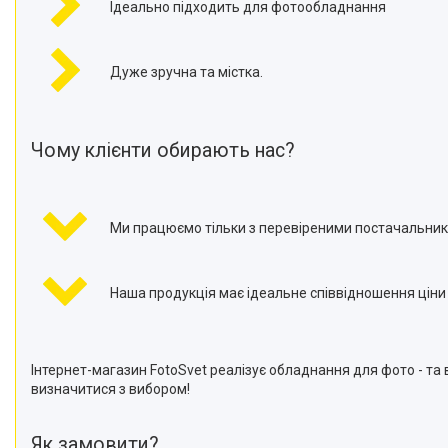
Ідеально підходить для фотообладнання
Дуже зручна та містка.
Чому клієнти обирають нас?
Ми працюємо тільки з перевіреними постачальник
Наша продукція має ідеальне співвідношення ціни т
Інтернет-магазин FotoSvet реалізує обладнання для фото - та
визначитися з вибором!
Як замовити?