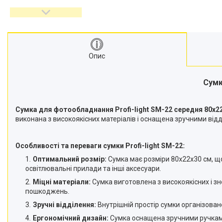
відеокамер
Стедіками, стабілізатори
Моноподи
Набір для блогера
Опис
Лінзи-об'єктиви для
смартфонів, фільтри
Оптика для спостережень
Сумк
Сумки для студійного
обладнання
Сумка для фотообладнання Profi-light SM-22 середня 80х2
Перехідники для фототехніки і
виконана з високоякісних матеріалів і оснащена зручними ві
адаптери
Мікрофони, стійки, пантографи
Особливості та переваги сумки Profi-light SM-22:
Міні вітрові машини
Оптимальний розмір:
Сумка має розміри 80х22х30 см, що 
Генератори диму
освітлювальні прилади та інші аксесуари.
Аксесуари для фото-
Міцні матеріали:
Сумка виготовлена з високоякісних і зн
відеозйомки
пошкоджень.
Кріплення
Зручні відділення:
Внутрішній простір сумки організован
Аксесуари для мобільних
Ергономічний дизайн:
Сумка оснащена зручними ручками