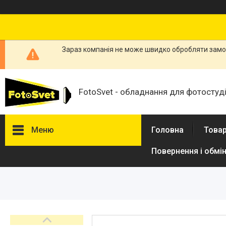
Зараз компанія не може швидко обробляти замов
FotoSvet - обладнання для фотостудій
Меню
Головна
Товар
Повернення і обмі
Товари та послуги
Стійки та тримачі фонів
Студійні фони
Студійні стійки
Софтбокси