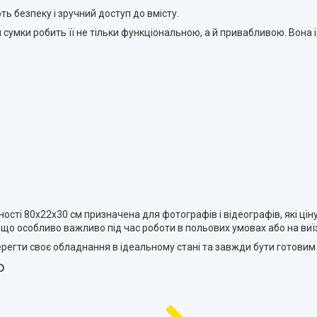
ь безпеку і зручний доступ до вмісту.
 сумки робить її не тільки функціональною, а й привабливою. Вона 
ості 80х22х30 см призначена для фотографів і відеографів, які ціну
 що особливо важливо під час роботи в польових умовах або на виї
ерегти своє обладнання в ідеальному стані та завжди бути готовим
ю