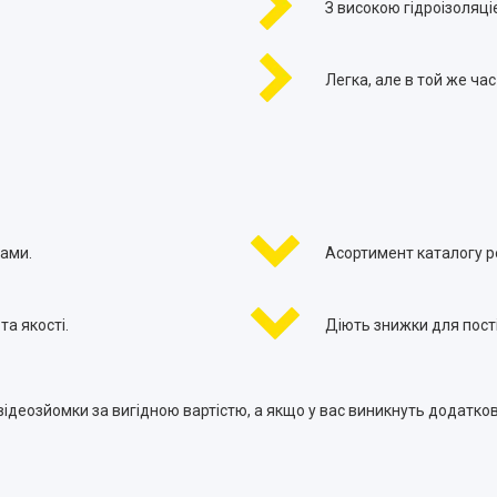
З високою гідроізоляці
Легка, але в той же час
ами.
Асортимент каталогу 
а якості.
Діють знижки для постій
 відеозйомки за вигідною вартістю, а якщо у вас виникнуть додат