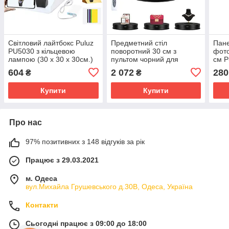
Світловий лайтбокс Puluz
Предметний стіл
Пане
PU5030 з кільцевою
поворотний 30 см з
фото
лампою (30 х 30 х 30см.)
пультом чорний для
см 
фотовіднімання Puluz
604
2 072
280
₴
₴
PU3131B
Купити
Купити
Про нас
97% позитивних з 148 відгуків за рік
Працює з 29.03.2021
м. Одеса
вул.Михайла Грушевського д.30В, Одеса, Україна
Контакти
Сьогодні працює з 09:00 до 18:00