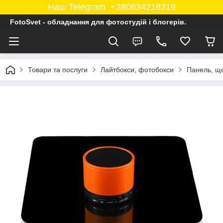
Наш Telegram +380634218319
FotoSvet - обладнання для фотостудій і блогерів.
Товари та послуги
Лайтбокси, фотобокси
Панель, що