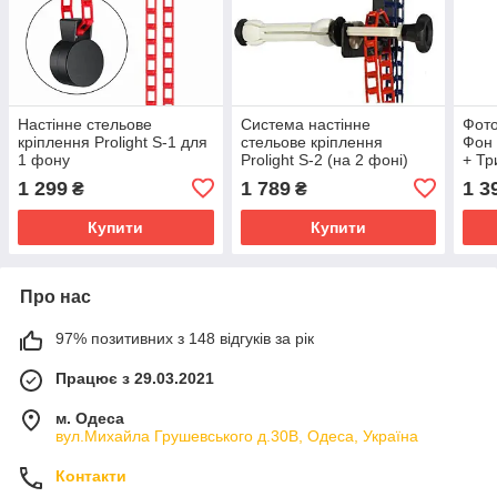
Настінне стельове
Система настінне
Фото
кріплення Prolight S-1 для
стельове кріплення
Фон 
1 фону
Prolight S-2 (на 2 фоні)
+ Т
1 299
1 789
1 3
₴
₴
Купити
Купити
Про нас
97% позитивних з 148 відгуків за рік
Працює з 29.03.2021
м. Одеса
вул.Михайла Грушевського д.30В, Одеса, Україна
Контакти