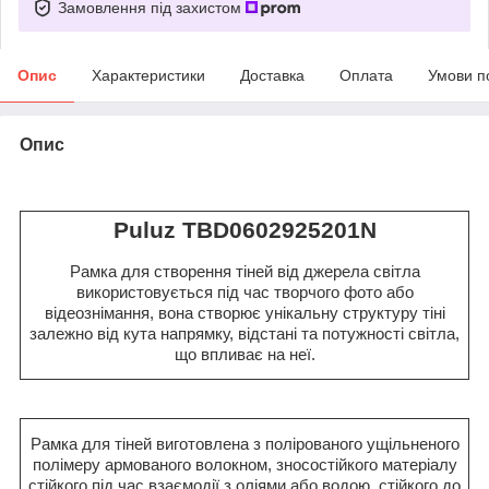
Замовлення під захистом
Опис
Характеристики
Доставка
Оплата
Умови п
Опис
Puluz TBD0602925201N
Рамка для створення тіней від джерела світла
використовується під час творчого фото або
відеознімання, вона створює унікальну структуру тіні
залежно від кута напрямку, відстані та потужності світла,
що впливає на неї.
Рамка для тіней виготовлена з полірованого ущільненого
полімеру армованого волокном, зносостійкого матеріалу
стійкого під час взаємодії з оліями або водою, стійкого до