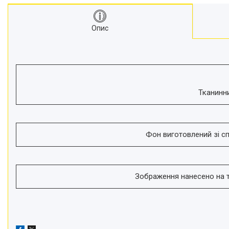
Моноподи
Набір для блогера
Опис
Лінзи-об'єктиви для
смартфонів, фільтри
Оптика для спостережень
Сумки для студійного
обладнання
Перехідники для фототехніки і
Тканинни
адаптери
Мікрофони, стійки, пантографи
Міні вітрові машини
Фон виготовлений зі сп
Генератори диму
Аксесуари для фото-
відеозйомки
Зображення нанесено на 
Кріплення
Аксесуари для мобільних
телефонів і смартфонів
Товари для дому