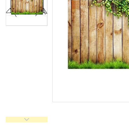
імпульсного світла
Набори постійного світла для
фото і відео
Набори імпульсного світла
Фото відбивачі, тримачі для
відбивачів
Поворотні столики
Все для предметної зйомки
Лайтбокси, фотобокси
Кільцеві лампи, товари для
блогерів
Світлодіодні LED-панель,
відеосвітло
Підсвічування, накамерне
світло
Штативи для фотоапаратів і
відеокамер
Стедіками, стабілізатори