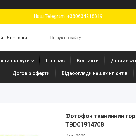
Наш Telegram +380634218319
 і блогерів.
и та послуги
Про нас
Контакти
Доставка 
н
Договір оферти
Відеоогляди наших клієнтів
Фотофон тканинний гор
TBD01914708