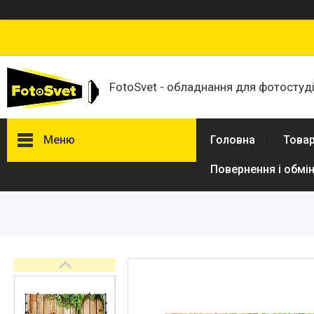
FotoSvet - обладнання для фотостудій
Меню
Головна
Товар
Повернення і обмі
Товари та послуги
Стійки та тримачі фонів
Студійні фони
Студійні стійки
Софтбокси
Студійні парасольки
Студійне світло
Лампи для постійного та