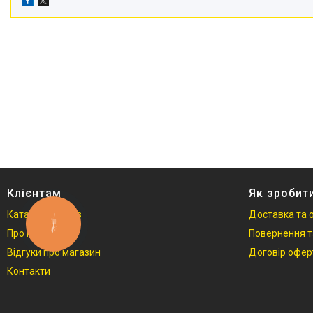
Відеоогляди наших клієнтів
Знижки
Сертифікати
Клієнтам
Як зробит
Каталог товарів
Доставка та 
КНОПКА
ЗВ'ЯЗКУ
Про нас
Повернення т
Відгуки про магазин
Договір офер
Контакти