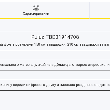
Характеристики
Puluz TBD01914708
й фон із розмірами 150 см завширшки, 210 см завдовжки та ваг
еціального матеріалу, який не відблискує, створює стереоскоп
тканину середи цифрового друку з високою роздільною здатніс