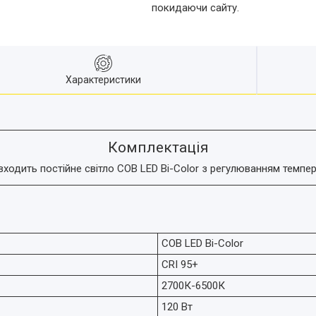
покидаючи сайту.
Характеристики
Комплектація
одить постійне світло COB LED Bi-Color з регулюванням темпера
COB LED Bi-Color
CRI 95+
2700К-6500К
120 Вт