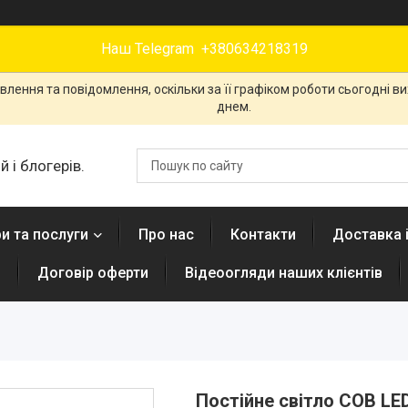
Наш Telegram +380634218319
лення та повідомлення, оскільки за її графіком роботи сьогодні 
днем.
 і блогерів.
и та послуги
Про нас
Контакти
Доставка 
н
Договір оферти
Відеоогляди наших клієнтів
Постійне світло COB LED