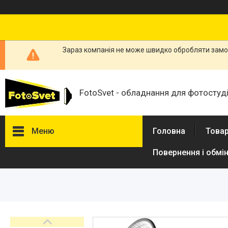
Зараз компанія не може швидко обробляти замов
FotoSvet - обладнання для фотостудій
Меню
Головна
Товар
Повернення і обмі
Товари та послуги
Стійки та тримачі фонів
Студійні фони
Студійні стійки
Софтбокси