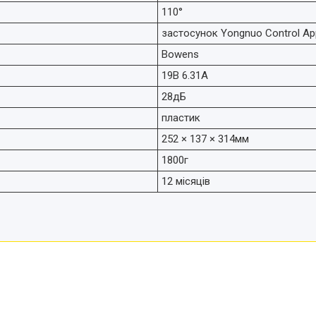
110°
застосунок Yongnuo Control Ap
Bowens
19В 6.31А
28дБ
пластик
252 × 137 × 314мм
1800г
12 місяців