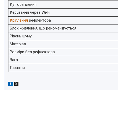
телефонів і смартфонів
Кут освітлення
Товари для дому
Керування через Wi-Fi
Відеоогляди наших клієнтів
Кріплення
рефлектора
Знижки
Блок живлення, що рекомендується
Рівень шуму
Сертифікати
Матеріал
Розміри без рефлектора
Вага
Гарантія