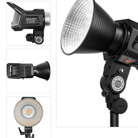
Студійні парасольки
Студійне світло
Лампи для постійного та
імпульсного світла
Набори постійного світла для
фото і відео
Набори імпульсного світла
Фото відбивачі, тримачі для
відбивачів
Поворотні столики
Все для предметної зйомки
Лайтбокси, фотобокси
Кільцеві лампи, товари для
блогерів
Світлодіодні LED-панель,
відеосвітло
Підсвічування, накамерне
світло
Штативи для фотоапаратів і