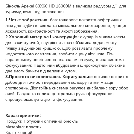
Бінокль Apexel 60X60 HD 16000M з великим радіусом дії для
туризму, кемпінгу, полювання
1.Четке зображення:
багатошарове покриття асферичних
лінз для відбиття світла та мінімального спотворення, кращої
яскравості, контрастності та якості зображення.
2.Хороший матеріал і конструкція:
окуляр із м'яким клеєм
для захисту очей; внутрішня лінза об'єктива додає жовту
плівку з відкидною кришкою, щоб розв'язати проблему
недостатнього освітлення, зробити сцену чіткішою; По-
справжньому нескінченна плавна зміна зуму, точна система
фокусування; Надточний вбудований ширококутний об'єктив
дає змогу бачити під великим кутом.
3.Простота використання: Коригувальне
оптичне покриття
добре для точності передавання кольору та мінімізації
спотворень. Діоптрійна система регулює дисбаланс зору обох
очей. Гладка та велика центральна ручка фокусування
спрощує експлуатацію та фокусування.
Характеристики:
Продукт: Потужний оптичний бінокль
Матеріал: пластик
Колір: чорний