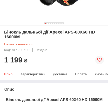
Бінокль дальньої дії Apexel APS-60X60 HD
16000M
Немає в наявності
Код: APS-60X60
Роздріб
1 199
₴
Опис
Характеристики
Доставка
Оплата
Умови п
Опис
Бінокль дальньої дії Apexel APS-60X60 HD 16000M