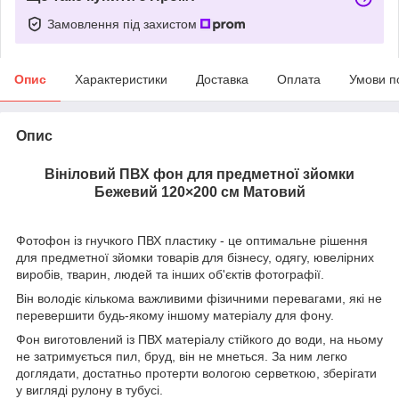
Замовлення під захистом
Опис
Характеристики
Доставка
Оплата
Умови п
Опис
Вініловий ПВХ фон для предметної зйомки
Бежевий
120×200 см
Матовий
Фотофон із гнучкого ПВХ пластику - це оптимальне рішення
для предметної зйомки товарів для бізнесу, одягу, ювелірних
виробів, тварин, людей та інших об'єктів фотографії.
Він володіє кількома важливими фізичними перевагами, які не
перевершити будь-якому іншому матеріалу для фону.
Фон виготовлений із ПВХ матеріалу стійкого до води, на ньому
не затримується пил, бруд, він не мнеться. За ним легко
доглядати, достатньо протерти вологою серветкою, зберігати
у вигляді рулону в тубусі.