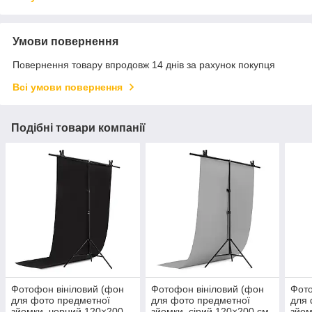
Умови повернення
Повернення товару впродовж 14 днів за рахунок покупця
Всі умови повернення
Подібні товари компанії
Фотофон вініловий (фон
Фотофон вініловий (фон
Фото
для фото предметної
для фото предметної
для 
зйомки, чорний 120×200
зйомки, сірий 120×200 см,
зйом