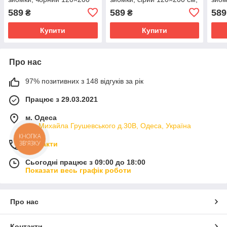
см, ПВХ)
ПВХ)
ПВХ
589
589
589
₴
₴
Купити
Купити
Про нас
97% позитивних з 148 відгуків за рік
Працює з 29.03.2021
м. Одеса
вул.Михайла Грушевського д.30В, Одеса, Україна
КНОПКА
ЗВ'ЯЗКУ
Контакти
Сьогодні працює з 09:00 до 18:00
Показати весь графік роботи
Про нас
Контакти