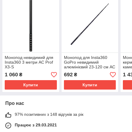
Монопод невидимий для
Монопод для Insta360
Моно
Insta360 3 метри AC Prof
GoPro невидимий
керм
X3-S
алюмінієвий 23-120 см AC
каме
Prof ZPG-12M
HQS
1 060
692
1 4
₴
₴
Купити
Купити
Про нас
97% позитивних з 148 відгуків за рік
Працює з 29.03.2021