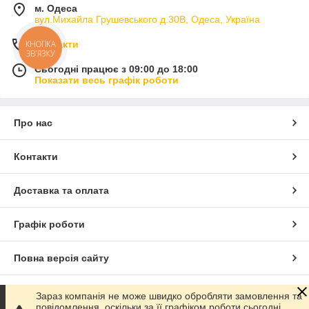
м. Одеса
вул.Михайла Грушевського д.30В, Одеса, Україна
Контакти
КНОПКА
ЗВ'ЯЗКУ
Сьогодні працює з 09:00 до 18:00
Показати весь графік роботи
Про нас
Контакти
Доставка та оплата
Графік роботи
Повна версія сайту
Сайт створено на маркетплейсі
Prom.ua
Зараз компанія не може швидко обробляти замовлення та
повідомлення, оскільки за її графіком роботи сьогодні