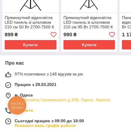
Прямокутний відеосвітла
Прямокутний відеосвітла
Пане
LED панель зі штативом
LED панель зі штативом
віде
210 см 50 Вт 2700-7500 К
210 см 95 Вт 2700-7500 К
Вт C
CRI 96+ AC Prof RL-16T
CRI 96+ AC Prof RL-24T
899
990
1 1
₴
₴
Купити
Купити
Про нас
97% позитивних з 148 відгуків за рік
Працює з 29.03.2021
м. Одеса
вул.Михайла Грушевського д.30В, Одеса, Україна
КНОПКА
ЗВ'ЯЗКУ
Контакти
Сьогодні працює з 09:00 до 18:00
Показати весь графік роботи