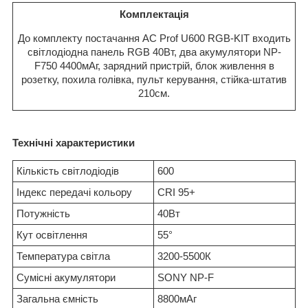
Комплектація
До комплекту постачання AC Prof U600 RGB-KIT входить
світлодіодна панель RGB 40Вт, два акумулятори NP-
F750 4400мАг, зарядний пристрій, блок живлення в
розетку, похила голівка, пульт керування, стійка-штатив
210см.
Технічні характеристики
Кількість світлодіодів
600
Індекс передачі кольору
CRI 95+
Потужність
40Вт
Кут освітлення
55°
Температура світла
3200-5500К
Сумісні акумулятори
SONY NP-F
Загальна ємність
8800мАг