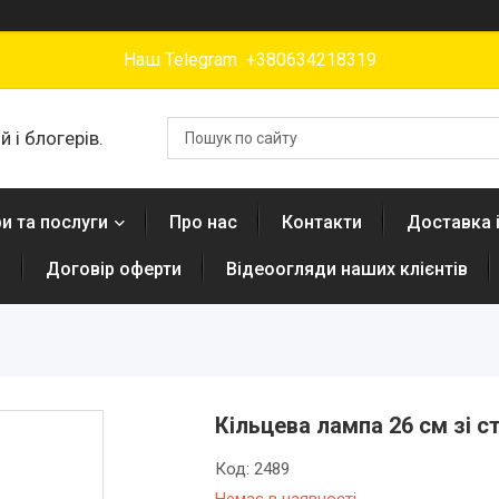
Наш Telegram +380634218319
 і блогерів.
и та послуги
Про нас
Контакти
Доставка 
н
Договір оферти
Відеоогляди наших клієнтів
Кільцева лампа 26 см зі 
Код:
2489