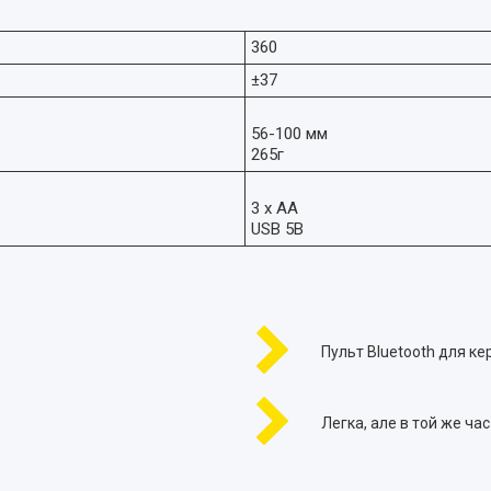
360
±37
56-100 мм
265г
3 х АА
USB 5В
Пульт Bluetooth для к
Легка, але в той же час