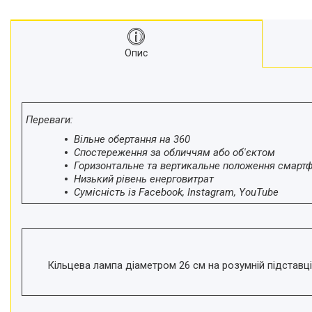
Моноподи
Набір для блогера
Лінзи-об'єктиви для
Опис
смартфонів, фільтри
Оптика для спостережень
Сумки для студійного
обладнання
Переваги:
Перехідники для фототехніки і
адаптери
Вільне обертання на 360
Спостереження за обличчям або об'єктом
Мікрофони, стійки, пантографи
Горизонтальне та вертикальне положення смарт
Міні вітрові машини
Низький рівень енерговитрат
Сумісність із Facebook, Instagram, YouTube
Генератори диму
Аксесуари для фото-
відеозйомки
Кріплення
Аксесуари для мобільних
Кільцева лампа діаметром 26 см на розумній підставці
телефонів і смартфонів
Товари для дому