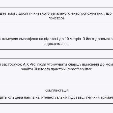
в дає змогу досягти низького загального енергоспоживання, що 
пристрої.
я камерою смартфона на відстані до 10 метрів. З його допомог
відеознімання.
застосунок AIX Pro, після утримувати клавішу вмикання до моме
знайти Bluetooth пристрій Remoteshutter.
Комплектація
ть кільцева лампа на інтелектуальній підставці, гнучкий тримач 