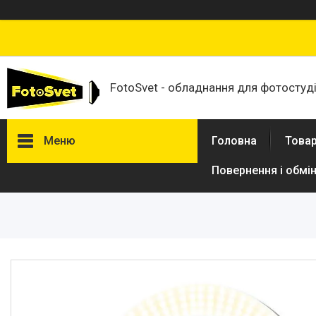
FotoSvet - обладнання для фотостудій
Меню
Головна
Товар
Повернення і обмі
Товари та послуги
Стійки та тримачі фонів
Студійні фони
Студійні стійки
Софтбокси
Студійні парасольки
Студійне світло
Лампи для постійного та