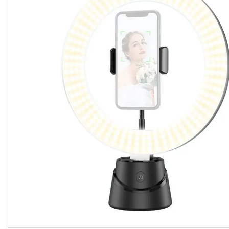
імпульсного світла
Набори постійного світла для
фото і відео
Набори імпульсного світла
Фото відбивачі, тримачі для
відбивачів
Поворотні столики
Все для предметної зйомки
Лайтбокси, фотобокси
Кільцеві лампи, товари для
блогерів
Світлодіодні LED-панель,
відеосвітло
Підсвічування, накамерне
світло
Штативи для фотоапаратів і
відеокамер
Стедіками, стабілізатори