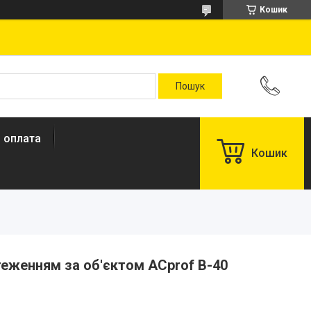
Кошик
і оплата
Кошик
стеженням за об'єктом ACprof B-40