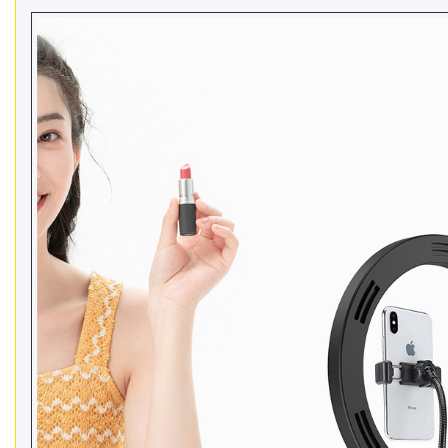
Відеоогляди наших клієнтів
Знижки
Сертифікати