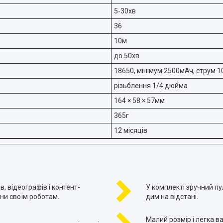
5-30хв
36
10м
до 50хв
18650, мінімум 2500мАч, струм 1
різьблення 1/4 дюйма
164 × 58 × 57мм
365г
12 місяців
 відеографів і контент-
У комплекті зручний пу
ини своїм роботам.
дим на відстані.
Малий розмір і легка в