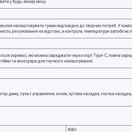
ати у будь-якому місці.
озволяє налаштовувати туман відповідно до творчих потреб. У комп
чність регулювання на відстані, а контроль температури запобігає п
ься окремо), які можна заряджати через порт Type-C, повна заряд
тійки та аксесуари для гнучкого налаштування.
ор диму, пульт управління, носик, кутова насадка, гнучка насадка,
40Вт