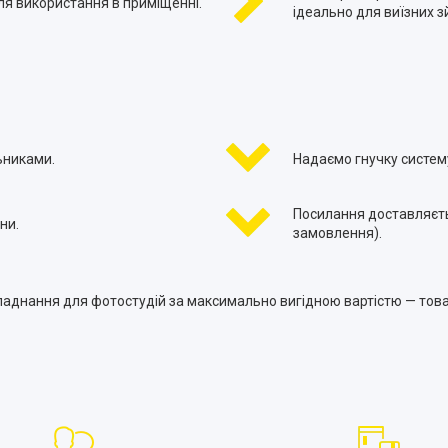
я використання в приміщенні.
ідеально для виїзних зй
ьниками.
Надаємо гнучку систему
Посилання доставляєть
ни.
замовлення).
бладнання для фотостудій за максимально вигідною вартістю — това