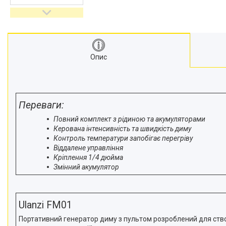
відеокамер
Стедіками, стабілізатори
Моноподи
Набір для блогера
Опис
Лінзи-об'єктиви для
смартфонів, фільтри
Оптика для спостережень
Сумки для студійного
Переваги:
обладнання
Повний комплект з рідиною та акумуляторами
Перехідники для фототехніки і
Керована інтенсивність та швидкість диму
адаптери
Контроль температури запобігає перегріву
Мікрофони, стійки, пантографи
Віддалене управління
Міні вітрові машини
Кріплення 1/4 дюйма
Змінний акумулятор
Генератори диму
Аксесуари для фото-
відеозйомки
Ulanzi FM01
Кріплення
Портативний генератор диму з пультом розроблений для створ
Аксесуари для мобільних