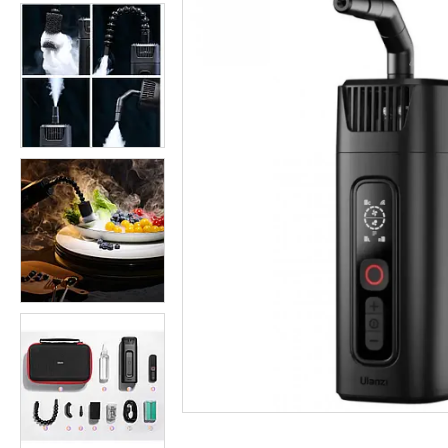
Студійні парасольки
Студійне світло
Лампи для постійного та
імпульсного світла
Набори постійного світла для
фото і відео
Набори імпульсного світла
Фото відбивачі, тримачі для
відбивачів
Поворотні столики
Все для предметної зйомки
Лайтбокси, фотобокси
Кільцеві лампи, товари для
блогерів
Світлодіодні LED-панель,
відеосвітло
Підсвічування, накамерне
світло
Штативи для фотоапаратів і