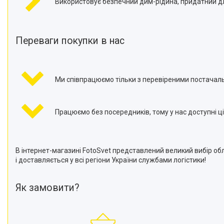
Використовує безпечний дим-рідина, придатний дл
Переваги покупки в нас
Ми співпрацюємо тільки з перевіреними постачал
Працюємо без посередників, тому у нас доступні ці
В інтернет-магазині FotoSvet представлений великий вибір о
і доставляється у всі регіони України службами логістики!
Як замовити?