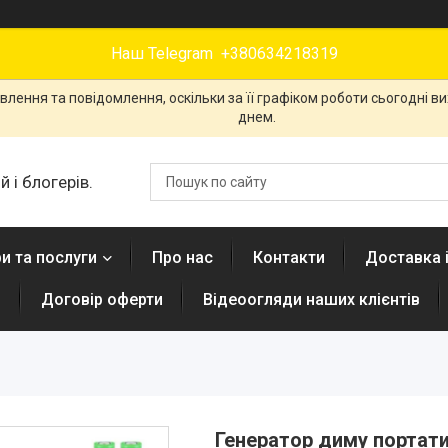
Наш Telegram +380634218319
лення та повідомлення, оскільки за її графіком роботи сьогодні 
днем.
 і блогерів.
и та послуги
Про нас
Контакти
Доставка 
н
Договір оферти
Відеоогляди наших клієнтів
Генератор диму портати