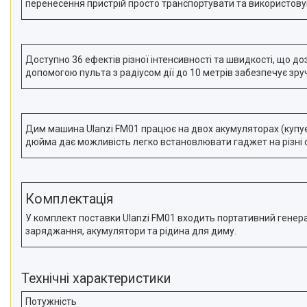
перенесення пристрій просто транспортувати та використовув
телефонів і смартфонів
Товари для дому
Відеоогляди наших клієнтів
Доступно 36 ефектів різної інтенсивності та швидкості, що д
Знижки
допомогою пульта з радіусом дії до 10 метрів забезпечує зру
Сертифікати
Дим машина Ulanzi FM01 працює на двох акумуляторах (купуєт
дюйма дає можливість легко встановлювати гаджет на різні с
Комплектація
У комплект поставки Ulanzi FM01 входить портативний генерат
заряджання, акумулятори та рідина для диму.
Технічні характеристики
Потужність