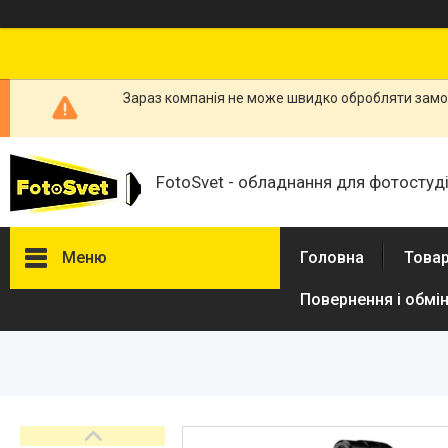
Зараз компанія не може швидко обробляти замов
FotoSvet - обладнання для фотостудій
Меню
Головна
Товар
Повернення і обмі
Товари та послуги
Стійки та тримачі фонів
Студійні фони
Студійні стійки
Софтбокси